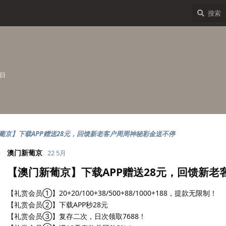
1日
葡京】下载APP赠送28元，回馈新老客户周周神秘彩金送不停
澳门新葡京
22 5月
【澳门新葡京】下载APP赠送28元，回馈新
【礼赏会员①】20+20/100+38/500+88/1000+188，提款无限制！
【礼赏会员②】下载APP秒28元
【礼赏会员③】复存二次，日次领取7688！