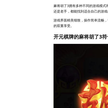
麻将胡了3拥有多种不同的游戏模式
还是老手，都能找到适合自己的游戏
游戏界面精美细致，操作简单流畅，
的双重享受。
开元棋牌的麻将胡了3符