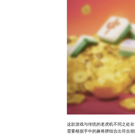
这款游戏与传统的老虎机不同之处在
需要根据手中的麻将牌组合出符合胡