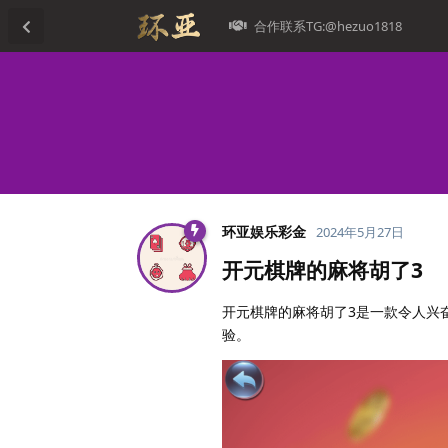
合作联系TG:@hezuo1818
环亚娱乐彩金
2024年5月27日
开元棋牌的麻将胡了3
开元棋牌的麻将胡了3是一款令人兴
验。