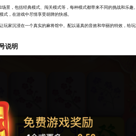
和场景，包括经典模式、闯关模式等，每种模式都带来不同的挑战和乐趣
模式，在游戏中尽情享受胡牌的快感。
让玩家沉浸在一个真实的麻将馆中。配以逼真的音效和华丽的特效，给玩
号说明