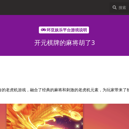
环亚娱乐平台游戏说明
开元棋牌的麻将胡了3
奋的老虎机游戏，融合了经典的麻将和刺激的老虎机元素，为玩家带来了