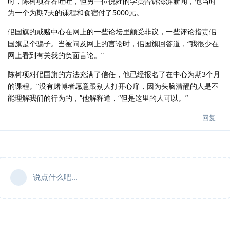
时，陈树项吞吞吐吐，但另一位倪姓的学员告诉澎湃新闻，他当时
为一个为期7天的课程和食宿付了5000元。
佀国旗的戒赌中心在网上的一些论坛里颇受非议，一些评论指责佀
国旗是个骗子。当被问及网上的言论时，佀国旗回答道，“我很少在
网上看到有关我的负面言论。”
陈树项对佀国旗的方法充满了信任，他已经报名了在中心为期3个月
的课程。“没有赌博者愿意跟别人打开心扉，因为头脑清醒的人是不
能理解我们的行为的，”他解释道，“但是这里的人可以。”
回复
说点什么吧...