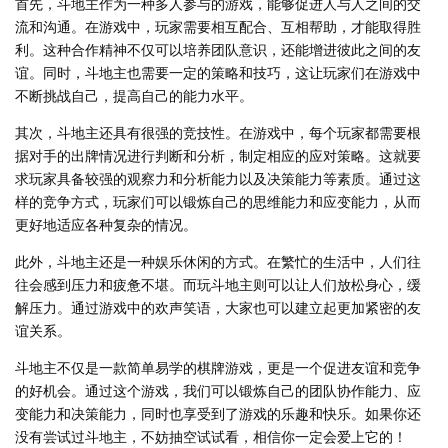
首先，斗地主作为一种多人参与的游戏，能够促进人与人之间的交
流和沟通。在游戏中，玩家需要相互配合、互相帮助，才能取得胜
利。这种合作精神不仅可以培养团队意识，还能增进彼此之间的友
谊。同时，斗地主也需要一定的策略和技巧，这让玩家们在游戏中
不断挑战自己，提高自己的能力水平。
其次，斗地主还具有很强的竞技性。在游戏中，每个玩家都需要根
据对手的出牌情况进行判断和分析，制定相应的应对策略。这就要
求玩家具备较强的观察力和分析能力以及决策能力等素质。通过这
样的竞争方式，玩家们可以锻炼自己的思维能力和应变能力，从而
更好地适应各种复杂的情况。
此外，斗地主还是一种娱乐休闲的方式。在繁忙的生活中，人们往
往会感到压力和疲惫不堪。而玩斗地主则可以让人们放松身心，缓
解压力。通过游戏中的欢声笑语，大家也可以建立起更加紧密的友
谊关系。
斗地主不仅是一款简单易学的棋牌游戏，更是一个促进友谊和竞争
的好机会。通过这个游戏，我们可以锻炼自己的团队协作能力、应
变能力和决策能力，同时也享受到了游戏的乐趣和快乐。如果你还
没有尝试过斗地主，不妨抽空试试看，相信你一定会爱上它的！