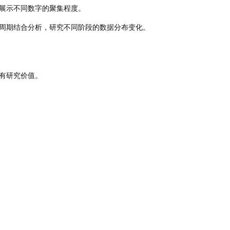
展示不同数字的聚集程度。
周期结合分析，研究不同阶段的数据分布变化。
有研究价值。