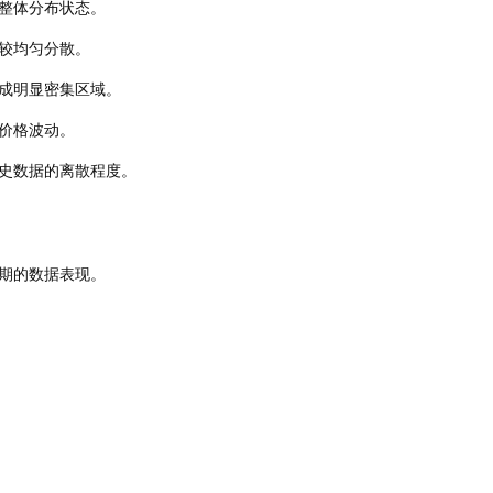
整体分布状态。
较均匀分散。
成明显密集区域。
价格波动。
史数据的离散程度。
期的数据表现。