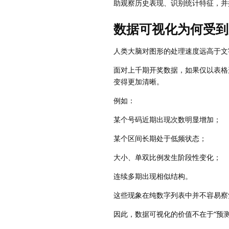
助观察历史表现、识别统计特征，并
数据可视化为何受到
人类大脑对图形的处理速度远高于文
面对上千期开奖数据，如果仅以表格
变得更加清晰。
例如：
某个号码近期出现次数明显增加；
某个区间长期处于低频状态；
大小、单双比例发生阶段性变化；
连续多期出现相似结构。
这些现象在纯数字列表中并不容易察
因此，数据可视化的价值不在于“预测