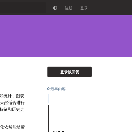
注册
登录
登录以回复
最早内容
戏统计，图表
据天然适合进行
特征和历史走
视化依然能够帮