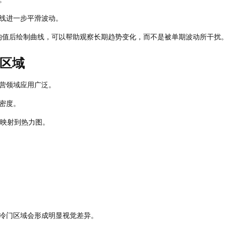
线进一步平滑波动。
平均值后绘制曲线，可以帮助观察长期趋势变化，而不是被单期波动所干扰
区域
营领域应用广泛。
密度。
间映射到热力图。
冷门区域会形成明显视觉差异。