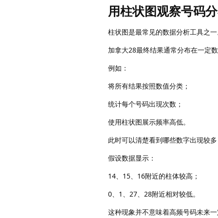
用柱状图观察号码分
柱状图是最常见的数据分析工具之一
加拿大28最终结果通常分布在一定
例如：
将所有结果按照数值分类；
统计每个号码出现次数；
使用柱状图展示频率高低。
此时可以清楚看到哪些数字出现较多
假设数据显示：
14、15、16附近的柱体较高；
0、1、27、28附近相对较低。
这种现象并不意味着高频号码未来一