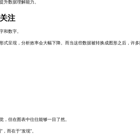
提升数据理解能力。
关注
字和数字。
形式呈现，分析效率会大幅下降。而当这些数据被转换成图形之后，许多
觉，但在图表中往往能够一目了然。
”，而在于“发现”。