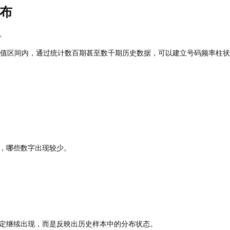
布
。
数值区间内，通过统计数百期甚至数千期历史数据，可以建立号码频率柱
，哪些数字出现较少。
定继续出现，而是反映出历史样本中的分布状态。