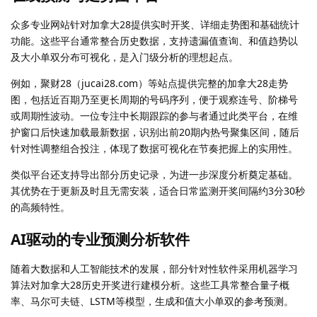
众多专业网站针对加拿大28提供实时开奖、详细走势图和基础统计
功能。这些平台通常整合历史数据，支持遗漏值查询、和值趋势以
及大小单双分布可视化，是入门级分析的理想起点。
例如，聚财28（jucai28.com）等站点提供完整的加拿大28走势
图，包括近百期乃至更长周期的号码序列，便于观察连号、阶梯号
或周期性波动。一位专注中长期跟踪的参与者通过此类平台，在维
护窗口后快速加载最新数据，识别出前20期内热号聚集区间，随后
针对性调整组合投注，体现了数据可视化在节奏把握上的实用性。
类似平台还支持导出部分历史记录，为进一步深度分析奠定基础。
其优势在于更新及时且无需安装，适合日常监测开奖间隔约3分30秒
的高频特性。
AI驱动的专业预测分析软件
随着大数据和人工智能技术的发展，部分针对性软件采用机器学习
算法对加拿大28历史开奖进行建模分析。这些工具常整合量子概
率、马尔可夫链、LSTM等模型，生成和值大小单双的参考预测。