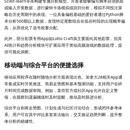
Scikit-learn等库构建专属分析模型。开发者能够编写脚本自动抓取
或输入开奖数据，进行蒙特卡洛模拟或回归分析，模拟不同投注策
略在历史周期中的表现。一位具备编程基础的爱好者通过Python脚
本分析500期以上数据，发现特定尾数组合在低谷时段的出现概率偏
高，从而优化了选号权重分配。
此外，部分彩票专用App如Lotto Craft虽主要面向其他彩票，但其
AI统计和趋势分析模块可扩展应用于类似高频游戏的数据处理，提
供可视化洞察。
移动端与综合平台的便捷选择
移动应用程序在随时随地分析方面表现出色。加拿大28相关App通
常集成实时开奖推送、简易走势图和基本预测功能，支持用户在碎
片时间完成数据审阅。例如，某些官方或社区App允许自定义警
报，在观察到遗漏阈值时及时提醒，推动及时跟进分析。
综合平台则将走势图、计划生成与社区讨论结合，形成闭环参考体
系。用户可在其中对比多套算法输出，交叉验证趋势判断，提升整
体分析的稳健性。