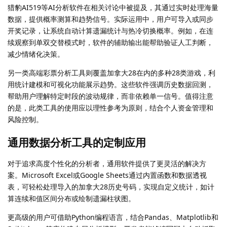
猎豹AI519等AI分析软件在相关讨论中被提及，其通过实时处理海量
数据，提供概率测算和趋势信号。实际运用中，用户可导入或同步
开奖记录，让系统自动计算遗漏统计与热冷切换概率。例如，在连
续观察到单双交替模式时，软件的辅助输出能帮助验证人工判断，
减少情绪化决策。
另一类高端彩票分析工具则覆盖加拿大28在内的多种28类游戏，利
用统计建模和可视化功能展示趋势。这些软件强调历史数据回测，
帮助用户理解特定时段的波动规律，而非依赖单一信号。值得注意
的是，此类工具的使用应以理性参考为原则，结合个人资金管理和
风险控制。
通用数据分析工具的定制应用
对于追求高度个性化的分析者，通用软件提供了更灵活的解决方
案。Microsoft Excel或Google Sheets通过内置函数和数据透视
表，可轻松处理导入的加拿大28历史号码，实现自定义统计，如计
算连续和值区间分布或绘制遗漏柱状图。
更高级的用户可借助Python编程语言，结合Pandas、Matplotlib和