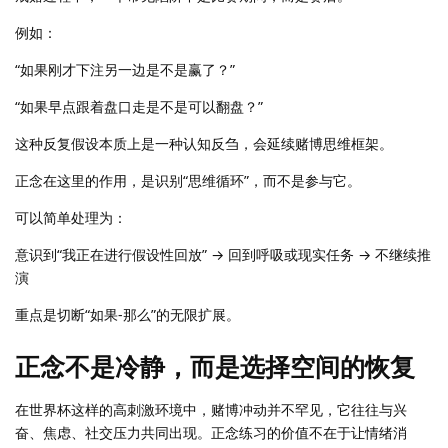
例如：
“如果刚才下注另一边是不是赢了？”
“如果早点跟着盘口走是不是可以翻盘？”
这种反复假设本质上是一种认知反刍，会延续赌博思维框架。
正念在这里的作用，是识别“思维循环”，而不是参与它。
可以简单处理为：
意识到“我正在进行假设性回放” → 回到呼吸或现实任务 → 不继续推
演
重点是切断“如果-那么”的无限扩展。
正念不是冷静，而是选择空间的恢复
在世界杯这样的高刺激环境中，赌博冲动并不罕见，它往往与兴
奋、焦虑、社交压力共同出现。正念练习的价值不在于让情绪消