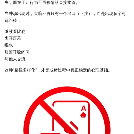
失，而在于让行为不再被情绪直接接管。
当冲动出现时，大脑不再只有一个出口（下注），而是出现多个可
选路径：
继续看比赛
离开屏幕
喝水
短暂呼吸练习
与他人交流
这种“路径多样化”，才是戒赌过程中真正稳定的心理基础。