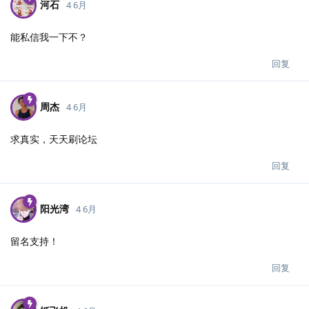
河石
4 6月
能私信我一下不？
回复
周杰
4 6月
求真实，天天刷论坛
回复
阳光湾
4 6月
留名支持！
回复