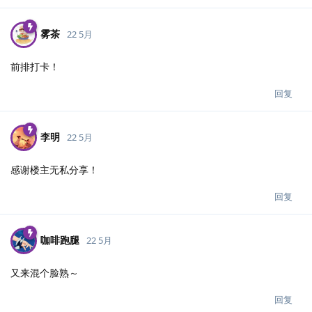
雾茶
22 5月
前排打卡！
回复
李明
22 5月
感谢楼主无私分享！
回复
咖啡跑腿
22 5月
又来混个脸熟～
回复