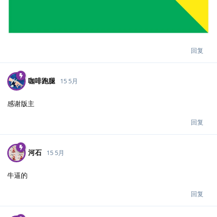
回复
咖啡跑腿
15 5月
感谢版主
回复
河石
15 5月
牛逼的
回复