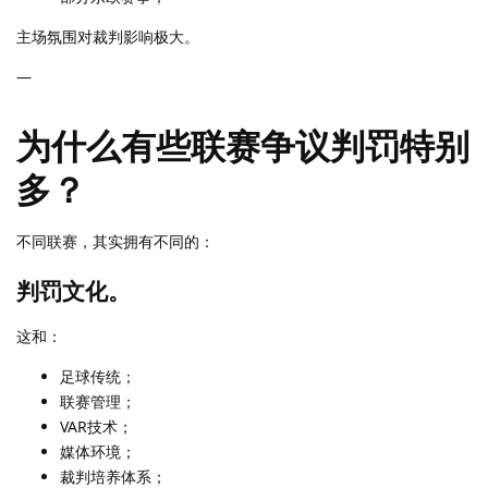
主场氛围对裁判影响极大。
—
为什么有些联赛争议判罚特别
多？
不同联赛，其实拥有不同的：
判罚文化。
这和：
足球传统；
联赛管理；
VAR技术；
媒体环境；
裁判培养体系；