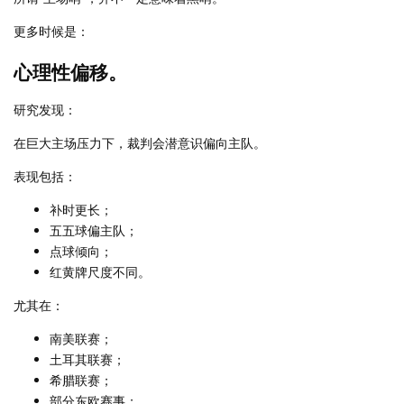
更多时候是：
心理性偏移。
研究发现：
在巨大主场压力下，裁判会潜意识偏向主队。
表现包括：
补时更长；
五五球偏主队；
点球倾向；
红黄牌尺度不同。
尤其在：
南美联赛；
土耳其联赛；
希腊联赛；
部分东欧赛事；