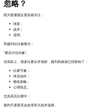
忽略？
因为普通观众更容易关注：
球星；
战术；
进球。
而裁判往往被视为：
“赛后讨论对象”。
但实际上，很多比赛从开场前，裁判风格就已经影响了：
比赛节奏；
球员动作；
教练策略；
心理状态。
尤其高压比赛中：
裁判尺度甚至会改变双方战术选择。