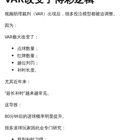
视频助理裁判（VAR）出现后，很多投注模型都被迫调整。
因为：
VAR极大改变了：
点球数量；
红牌数量；
越位判罚；
补时长度。
尤其近年来：
“超长补时”越来越常见。
这导致：
80分钟后的进球概率明显提升。
很多滚球玩家因此会专门研究：
裁判补时习惯；