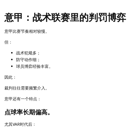
意甲：战术联赛里的判罚博弈
意甲比赛节奏相对较慢。
但：
战术犯规多；
防守动作细；
球员博弈经验丰富。
因此：
裁判往往需要频繁介入。
意甲还有一个特点：
点球率长期偏高。
尤其VAR时代后：