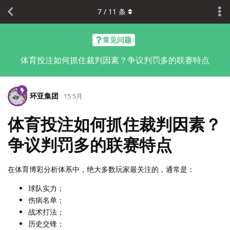
7
/
11
条
常见问题
体育投注如何抓住裁判因素？争议判罚多的联赛特点
环亚集团
15 5月
体育投注如何抓住裁判因素？
争议判罚多的联赛特点
在体育博彩分析体系中，绝大多数玩家最关注的，通常是：
球队实力；
伤病名单；
战术打法；
历史交锋；