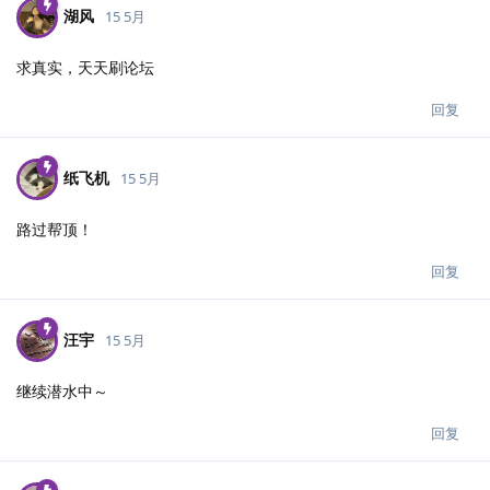
湖风
15 5月
求真实，天天刷论坛
回复
纸飞机
15 5月
路过帮顶！
回复
汪宇
15 5月
继续潜水中～
回复