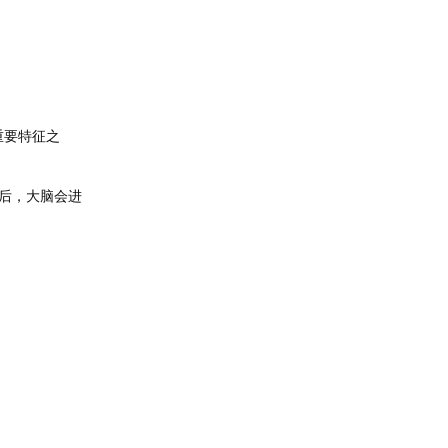
重要特征之
钱后，大脑会进