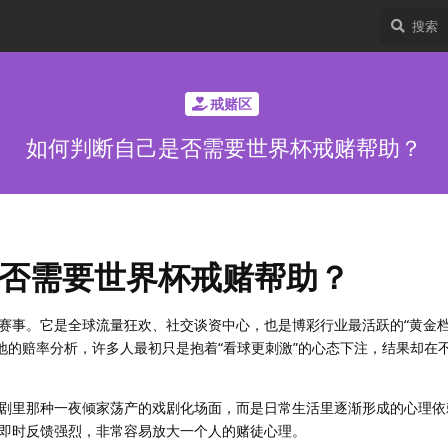
戒赌区
如何判断自己是否需要世界杯戒赌帮助？
否需要世界杯戒赌帮助？
赛事。它是全球流量狂欢、社交谈资中心，也是博彩行业最活跃的“黄金档
盖地的赔率分析，许多人最初只是抱着“看球更刺激”的心态下注，结果却在
剧里那种一夜倾家荡产的戏剧化场面，而是日常生活里逐渐形成的心理依
即时反馈强烈，非常容易放大一个人的赌徒心理。