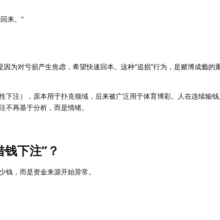
回来。”
而是因为对亏损产生焦虑，希望快速回本。这种“追损”行为，是赌博成瘾的
（情绪性下注），原本用于扑克领域，后来被广泛用于体育博彩。人在连续输
注不再基于分析，而是情绪。
借钱下注”？
少钱，而是资金来源开始异常。