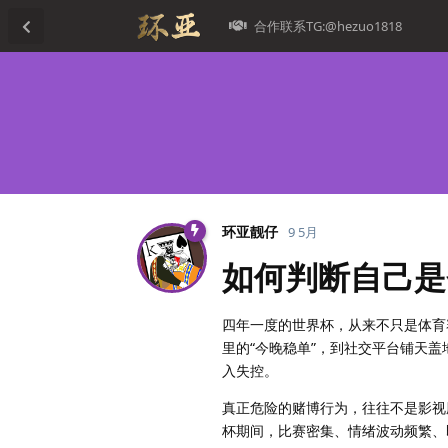
合作联系TG:@hezuo1818
环亚靓仔
9 5月
如何判断自己是
四年一度的世界杯，从来不只是体育
里的“今晚稳单”，到社交平台铺天
入失控。
真正危险的赌博行为，往往不是影视
杯期间，比赛密集、情绪波动频繁、