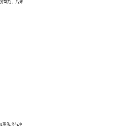
度苛刻。后来
加重焦虑与冲