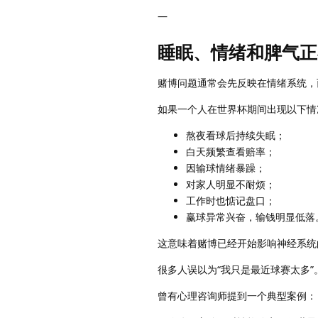
—
睡眠、情绪和脾气正
赌博问题通常会先反映在情绪系统，
如果一个人在世界杯期间出现以下情
熬夜看球后持续失眠；
白天频繁查看赔率；
因输球情绪暴躁；
对家人明显不耐烦；
工作时也惦记盘口；
赢球异常兴奋，输钱明显低落
这意味着赌博已经开始影响神经系统
很多人误以为“我只是最近球赛太多
曾有心理咨询师提到一个典型案例：