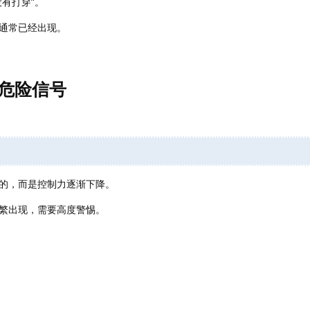
有打穿”。
通常已经出现。
是危险信号
的，而是控制力逐渐下降。
繁出现，需要高度警惕。