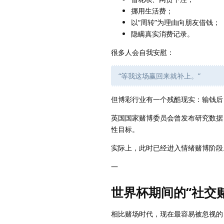
挪用生活费；
以“周转”为理由向朋友借钱；
隐瞒真实消费记录。
很多人会自我安慰：
“等我这场赢回来就补上。”
但博彩行业有一个残酷现实：输钱后
英国国家赌博委员会曾发布研究数据
性目标。
实际上，此时已经进入情绪赌博阶段
—
世界杯期间的“社交
相比赌场时代，现在最容易被忽视的