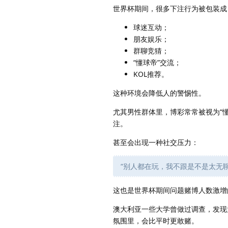
世界杯期间，很多下注行为被包装成
球迷互动；
朋友娱乐；
群聊竞猜；
“懂球帝”交流；
KOL推荐。
这种环境会降低人的警惕性。
尤其男性群体里，博彩常常被视为“
注。
甚至会出现一种社交压力：
“别人都在玩，我不跟是不是太无聊
这也是世界杯期间问题赌博人数激增
澳大利亚一些大学曾做过调查，发现
氛围里，会比平时更敢赌。