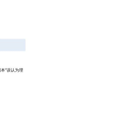
本”误认为理