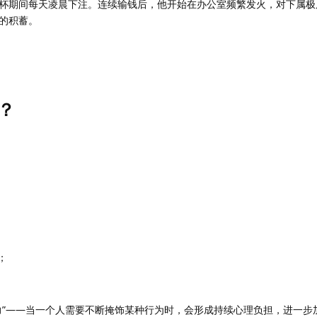
杯期间每天凌晨下注。连续输钱后，他开始在办公室频繁发火，对下属极
的积蓄。
？
；
力”——当一个人需要不断掩饰某种行为时，会形成持续心理负担，进一步