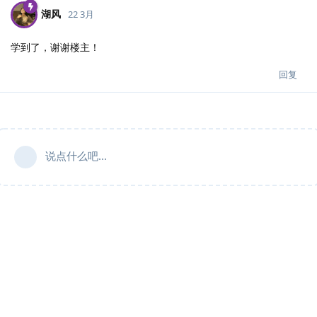
湖风
22 3月
学到了，谢谢楼主！
回复
说点什么吧...