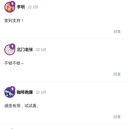
李明
22 3月
签到支持！
回复
北门老张
22 3月
不错不错～
回复
咖啡跑腿
22 3月
感觉有用，试试看。
回复