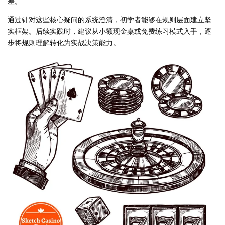
差。
通过针对这些核心疑问的系统澄清，初学者能够在规则层面建立坚
实框架。后续实践时，建议从小额现金桌或免费练习模式入手，逐
步将规则理解转化为实战决策能力。