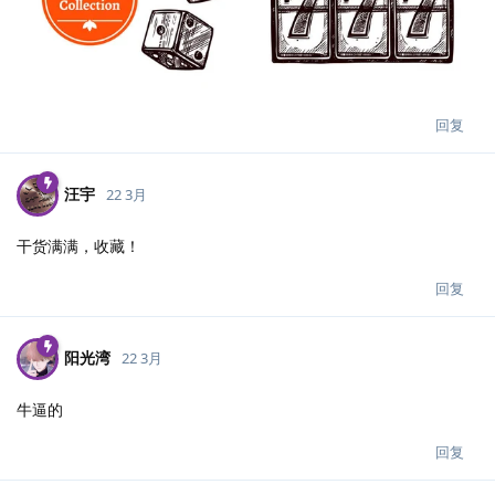
回复
汪宇
22 3月
干货满满，收藏！
回复
阳光湾
22 3月
牛逼的
回复