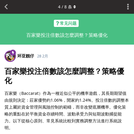
4
/
8
条
常见问题
百家樂投注倍數該怎麼調整？策略優化
环亚靓仔
28 2月
百家樂投注倍數該怎麼調整？策略優
化
百家樂（Baccarat）作為一種近似公平的機率遊戲，其長期期望值
由規則決定：莊家優勢約1.06%，閒家約1.24%。投注倍數的調整本
質上屬於資金管理與風險控制的範疇，而非改變底層機率。優化策
略的重點在於平衡資金存續時間、波動承受力與短期波動捕捉能
力。以下從核心原則、常見系統比較到實務調整方法進行系統說
明。