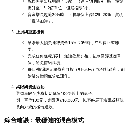
觀察路單出現明顯「長龍」（連莊/連閒≥4）時，短暫
提升至1.5–2倍單位，但嚴格限3手。
資金增長超過20%時，可將單位上調10%–20%，實現
「贏時加注」。
止損與重置機制
單場最大損失達總資金15%–20%時，立即停止並離
場。
完成任何進程序列（無論盈虧）後，強制回歸基礎單
位，避免情緒延續。
每日/每週設定總盈利目標（如+30%）後分批鎖利，剩
餘部分繼續低倍數運作。
桌限與資金匹配
選擇桌限至少為初始單位100倍以上的桌子。
例：單位100元，桌限應≥10,000元，以容納馬丁格爾或類似
負向系統的極端連敗。
綜合建議：最穩健的混合模式