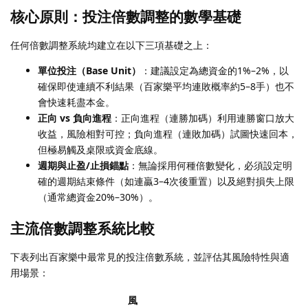
核心原則：投注倍數調整的數學基礎
任何倍數調整系統均建立在以下三項基礎之上：
單位投注（Base Unit）
：建議設定為總資金的1%–2%，以
確保即使連續不利結果（百家樂平均連敗概率約5–8手）也不
會快速耗盡本金。
正向 vs 負向進程
：正向進程（連勝加碼）利用連勝窗口放大
收益，風險相對可控；負向進程（連敗加碼）試圖快速回本，
但極易觸及桌限或資金底線。
週期與止盈/止損錨點
：無論採用何種倍數變化，必須設定明
確的週期結束條件（如連贏3–4次後重置）以及絕對損失上限
（通常總資金20%–30%）。
主流倍數調整系統比較
下表列出百家樂中最常見的投注倍數系統，並評估其風險特性與適
用場景：
風