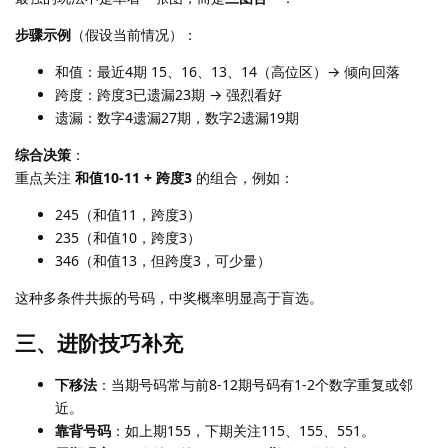
步骤示例
（假设当前情况）：
和值：最近4期 15、16、13、14（高位区）→ 倾向回落
跨度：跨度3已遗漏23期 → 强烈看好
遗漏：数字4遗漏27期，数字2遗漏19期
综合决策
：
重点关注
和值10-11 + 跨度3
的组合，例如：
245（和值11，跨度3）
235（和值10，跨度3）
346（和值13，但跨度3，可少量）
这种多条件共振的号码，中奖概率明显高于盲选。
三、进阶技巧补充
下移法
：当期号码常与前8-12期号码有1-2个数字重复或邻
近。
靠背号码
：如上期155，下期关注115、155、551。