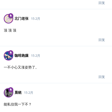
回复
北门老张
15 2月
顶 顶 顶
回复
咖啡跑腿
15 2月
一不小心又涨姿势了。
回复
晨晓
15 2月
能私信我一下不？