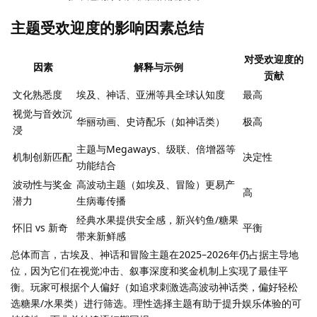
主题受欢迎度的影响因素总结
对受欢迎度的
因素
解释与示例
贡献
文化熟悉度
埃及、神话、亚洲等具全球认知度
最高
视觉与音效沉
华丽动画、史诗配乐（如神话类）
极高
浸
主题与Megaways、级联、倍增器等
机制创新匹配
决定性
功能结合
波动性与奖金
高波动主题（如埃及、冒险）更易产
高
潜力
生病毒传播
经典水果提供安全感，新兴钓鱼/糖果
怀旧 vs 新奇
平衡
带来新鲜感
总体而言，古埃及、神话和冒险主题在2025–2026年仍占据主导地
位，因为它们在视觉冲击、叙事深度和奖金机制上实现了最佳平
衡。玩家可根据个人偏好（如追求刺激选高波动神话类，偏好轻松
选糖果/水果类）进行筛选。理性选择主题有助于提升娱乐体验的可