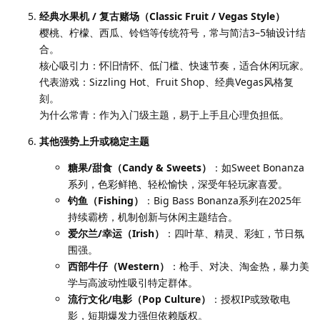
经典水果机 / 复古赌场（Classic Fruit / Vegas Style）
樱桃、柠檬、西瓜、铃铛等传统符号，常与简洁3–5轴设计结
合。
核心吸引力：怀旧情怀、低门槛、快速节奏，适合休闲玩家。
代表游戏：Sizzling Hot、Fruit Shop、经典Vegas风格复
刻。
为什么常青：作为入门级主题，易于上手且心理负担低。
其他强势上升或稳定主题
糖果/甜食（Candy & Sweets）
：如Sweet Bonanza
系列，色彩鲜艳、轻松愉快，深受年轻玩家喜爱。
钓鱼（Fishing）
：Big Bass Bonanza系列在2025年
持续霸榜，机制创新与休闲主题结合。
爱尔兰/幸运（Irish）
：四叶草、精灵、彩虹，节日氛
围强。
西部牛仔（Western）
：枪手、对决、淘金热，暴力美
学与高波动性吸引特定群体。
流行文化/电影（Pop Culture）
：授权IP或致敬电
影，短期爆发力强但依赖版权。