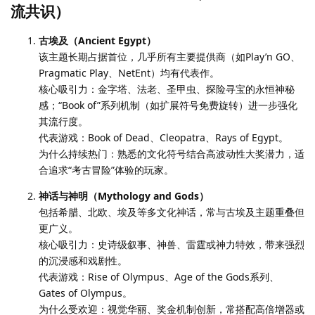
流共识）
古埃及（Ancient Egypt）
该主题长期占据首位，几乎所有主要提供商（如Play’n GO、
Pragmatic Play、NetEnt）均有代表作。
核心吸引力：金字塔、法老、圣甲虫、探险寻宝的永恒神秘
感；“Book of”系列机制（如扩展符号免费旋转）进一步强化
其流行度。
代表游戏：Book of Dead、Cleopatra、Rays of Egypt。
为什么持续热门：熟悉的文化符号结合高波动性大奖潜力，适
合追求“考古冒险”体验的玩家。
神话与神明（Mythology and Gods）
包括希腊、北欧、埃及等多文化神话，常与古埃及主题重叠但
更广义。
核心吸引力：史诗级叙事、神兽、雷霆或神力特效，带来强烈
的沉浸感和戏剧性。
代表游戏：Rise of Olympus、Age of the Gods系列、
Gates of Olympus。
为什么受欢迎：视觉华丽、奖金机制创新，常搭配高倍增器或