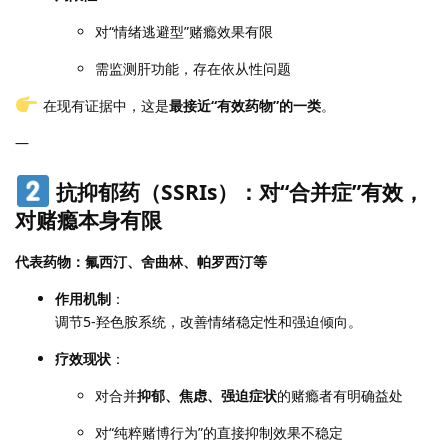
对“情绪逃避型”赌瘾效果有限
需监测肝功能，存在依从性问题
在现有证据中，这是
最接近“有效药物”的一类
。
—
抗抑郁药（SSRIs）：对“合并症”有效，
对赌瘾本身有限
代表药物：氟西汀、舍曲林、帕罗西汀等
作用机制
：
调节5-羟色胺系统，改善情绪稳定性和强迫倾向。
疗效现状
：
对合并
抑郁、焦虑、强迫症状
的赌瘾者有明确益处
对“纯粹赌博行为”的直接抑制效果不稳定