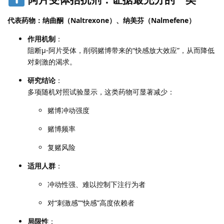
代表药物：纳曲酮（Naltrexone）、纳美芬（Nalmefene）
作用机制
：
阻断μ-阿片受体，削弱赌博带来的“快感放大效应”，从而降低
对刺激的渴求。
研究结论
：
多项随机对照试验显示，这类药物可显著减少：
赌博冲动强度
赌博频率
复赌风险
适用人群
：
冲动性强、难以控制下注行为者
对“刺激感”“快感”高度依赖者
局限性
：