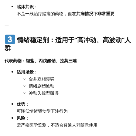
临床共识
：
不是一线治疗赌瘾的药物，但
在共病情况下非常重要
—
情绪稳定剂：适用于“高冲动、高波动”人
群
代表药物：锂盐、丙戊酸钠、拉莫三嗪
适用场景
：
合并双相障碍
情绪剧烈波动
冲动失控型赌博
优势
：
可降低情绪驱动型下注行为
风险
：
需严格医学监测，不适合普通人群随意使用