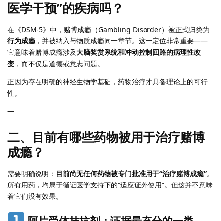
医学干预”的疾病吗？
在《DSM-5》中，赌博成瘾（Gambling Disorder）被正式归类为
行为成瘾
，并被纳入与物质成瘾同一章节。这一定位非常重要——
它意味着赌博成瘾涉及
大脑奖赏系统和冲动控制回路的病理性改
变
，而不仅是道德或意志问题。
正因为存在明确的神经生物学基础，药物治疗才具备理论上的可行
性。
—
二、目前有哪些药物被用于治疗赌博
成瘾？
需要明确说明：
目前尚无任何药物被专门批准用于“治疗赌博成瘾”
。
所有用药，均属于循证医学支持下的“适应证外使用”。但这并不意味
着它们没有效果。
阿片受体拮抗剂：证据最充分的一类