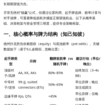
长期期望值为负。
尽管无绝对“稳赢”公式，但通过位置利用、起手牌选择、赔率计算与
对手读牌，可显著降低损耗并捕捉正期望值机会。以下从概率基
础、决策框架与资金管理三维度，提供专业策略框架。
一、核心概率与牌力结构（知己知彼）
德州扑克胜负依赖股权（equity）与底池赔率（pot odds）。关键
数据如下（基于9人桌模拟，忽略位置）：
起手牌类
翻牌前胜率（vs
建议行动（早位/
示例
型
随机手牌）
晚位）
顶级对
始终加注（3–4x
AA, KK, AKs
80%–85%
子/高牌
BB）
中等对
99–JJ, suited
早位弃牌；晚位
50%–65%
子/连张
connectors (87s)
加注或跟注
早位弃牌；仅晚
边缘手牌
KJo, QTo
<45%
位偷盲