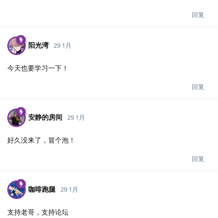
回复
阳光湾
29 1月
今天也要学习一下！
回复
安静的房间
29 1月
好久没来了，冒个泡！
回复
咖啡跑腿
29 1月
支持老哥，支持论坛