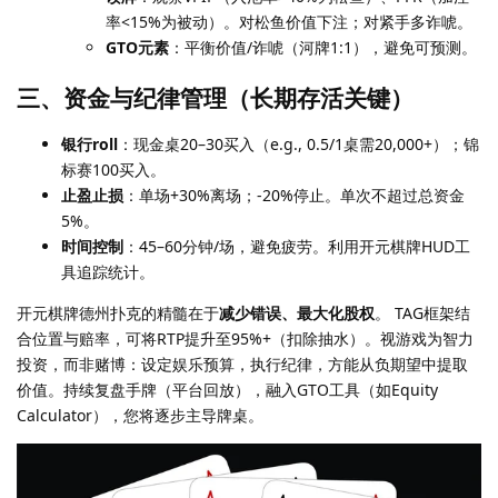
率<15%为被动）。对松鱼价值下注；对紧手多诈唬。
GTO元素
：平衡价值/诈唬（河牌1:1），避免可预测。
三、资金与纪律管理（长期存活关键）
银行roll
：现金桌20–30买入（e.g., 0.5/1桌需20,000+）；锦
标赛100买入。
止盈止损
：单场+30%离场；-20%停止。单次不超过总资金
5%。
时间控制
：45–60分钟/场，避免疲劳。利用开元棋牌HUD工
具追踪统计。
开元棋牌德州扑克的精髓在于
减少错误、最大化股权
。 TAG框架结
合位置与赔率，可将RTP提升至95%+（扣除抽水）。视游戏为智力
投资，而非赌博：设定娱乐预算，执行纪律，方能从负期望中提取
价值。持续复盘手牌（平台回放），融入GTO工具（如Equity
Calculator），您将逐步主导牌桌。