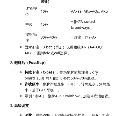
级%）
UTG/早
10%
AA–99, AKs–AQs, AKo
位
+ JJ–77, suited
中位
15%
broadways
按钮/盲
30%–40%
+ 连张、同花Ax
注
面对加注：3-bet（再加）仅用顶级8%（AA–QQ,
AK）；否则fold或call边缘。
翻牌后（Postflop）
持续下注（C-bet）
：作为翻牌前加注者，dry
board（无听牌可能）C-bet 50%–70%底池。
诈唬频率
：翻牌诈唬最多（≈⅔），转牌减少，河牌最
小（基于GTO平衡）。
示例：持AQ，翻牌A-7-2 rainbow，加注⅔底池建锅。
高级调整
读牌
：观察VPIP（入池率>40%为松鱼）、PFR（加注