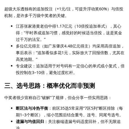
超级大乐透独有的追加投注（+1元/注，可提升浮动奖60%）与倍投
机制，是许多千万级中奖者的关键。
江苏张家港黄老伯中得1.17亿元（10倍投追加单式），其心
得：“平时养成追加习惯，感觉好的时候适当倍投，这是奖金
过千万的法宝。”
多位亿元得主（如广东肇庆4.48亿元得主）均采用高倍追加，
事后表示：“追加看似多花1元，实际放大了回报倍数，尤其在
高奖池期。”
专业建议：追加适用于对号码有一定信心的单式或小复式，倍
投控制在3–10倍，避免过度杠杆。
三、选号思路：概率优化而非预测
中奖者很少宣称自己“破解”了规律，但会分享一些实用思路：
断区法与冷热平衡
：前区35选5常采用“7区5列”断区排除（每
期1–3个断区），缩小范围后结合重号、连号、同尾号选号。
遗漏与均值回归
：关注极端遗漏号码适度回补，但不无限追
冷。