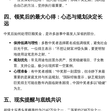
合自己的方法，坚持执行最重要。”
四、领奖后的最大心得：心态与规划决定长
远
中奖后如何处理巨额奖金，是许多故事中最发人深省的部分。
保持低调与理性
：多数中奖者选择匿名或低调领奖，避免社会
目光干扰。一位得主表示：“不想让财富冲昏头脑，要更明智
地使用这笔意外之财。”
规划优先
：常见用途包括置办房产、投资稳健项目、子女教
育、支持公益。极少出现挥霍一空案例。
心理准备
：有中奖者感慨：“中奖那一刻震惊，但冷静下来最
重要的是家庭支持与长远规划。”国际经验显示，缺乏规划的
巨奖得主可能在数年内面临财务困境，中国中奖者多以“稳健”
为主。
五、现实提醒与底线共识
超级大乐透头奖概率约为2142万分之一，二等奖约238万分之一。