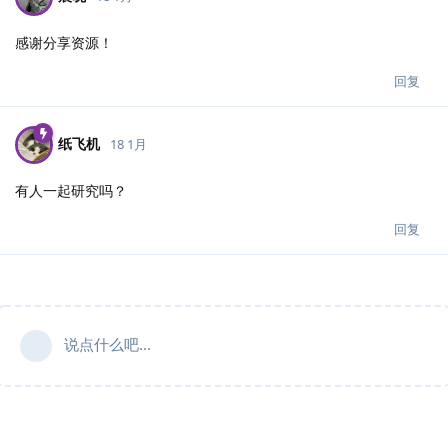
感谢分享资源！
回复
纸飞机
18 1月
有人一起研究吗？
回复
说点什么吧...