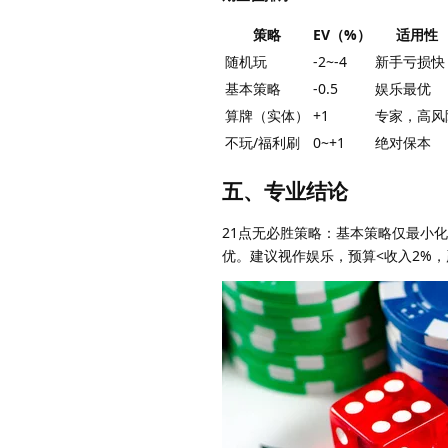
策略
EV（%）
适用性
随机玩
-2~-4
新手亏损快
基本策略
-0.5
娱乐最优
算牌（实体）
+1
专家，高风
不玩/福利刷
0~+1
绝对保本
五、专业结论
21点无必胜策略：基本策略仅最小
优。建议视作娱乐，预算<收入2%