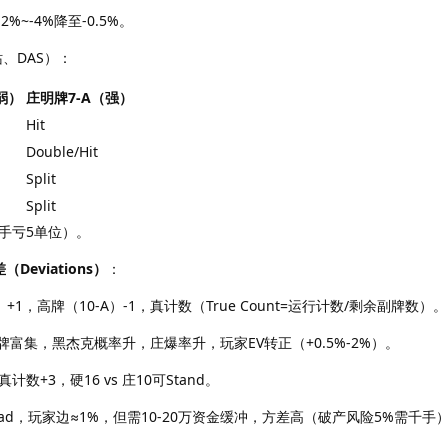
%~-4%降至-0.5%。
站、DAS）：
弱）
庄明牌7-A（强）
Hit
Double/Hit
Split
Split
0手亏5单位）。
（Deviations）
：
6）+1，高牌（10-A）-1，真计数（True Count=运行计数/剩余副牌数）。
牌富集，黑杰克概率升，庄爆率升，玩家EV转正（+0.5%-2%）。
：如真计数+3，硬16 vs 庄10可Stand。
pread，玩家边≈1%，但需10-20万资金缓冲，方差高（破产风险5%需千手