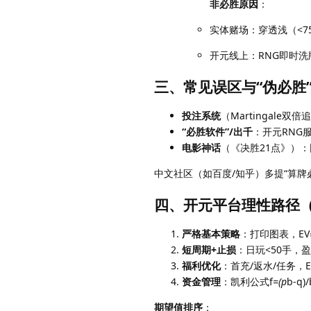
非必胜原因
：
实体赌场：穿透浅（<7
开元线上：RNG即时
三、常见误区与“伪必胜
投注系统
（Martingal
“必胜软件”/出千
：开元RNG
电影神话
（《决胜21点》）：
中文社区（如百度/知乎）多提“算牌
四、开元平台理性路径（
严格基本策略
：打印图表，EV≈
短周期+止损
：日玩<50手，盈
福利优化
：首充/返水/任务，E
资金管理
：凯利公式f
=(p
b-q
期望值排序
：