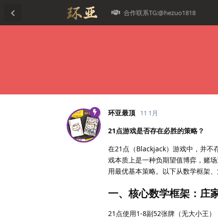
合作联系TG:@hezuo1818
环亚最顶
11 1月
21点游戏是否存在必胜的策略？
在21点（Blackjack）游戏中
戏本质上是一种负期望值博弈，赌场
用最优基本策略。以下从数学框架、
一、核心数学框架：庄
21点使用1-8副52张牌（无大小王）