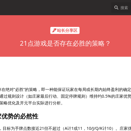
站长分享区
21点游戏是否存在必胜的策略？
，并不存在绝对“必胜”的策略，即一种能保证玩家在每局或长期内始终盈利的确
通过规则设计（如庄家最后行动、固定停牌规则）维持约0.5%的庄家优
策略优化及开元平台实际进行分析。
家优势的必然性
，目标为手牌点数接近21但不超过（A计1或11，10/J/Q/K计10）。庄