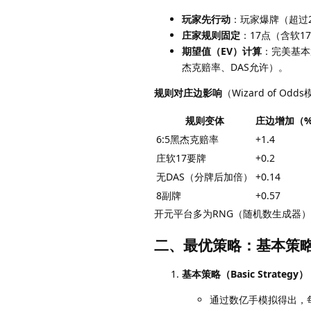
玩家先行动
：玩家爆牌（超过
庄家规则固定
：17点（含软1
期望值（EV）计算
：完美基本策
杰克赔率、DAS允许）。
规则对庄边影响
（Wizard of Od
规则变体
庄边增加（
6:5黑杰克赔率
+1.4
庄软17要牌
+0.2
无DAS（分牌后加倍）
+0.14
8副牌
+0.57
开元平台多为RNG（随机数生成器）
二、最优策略：基本策
基本策略（Basic Strategy）
通过数亿手模拟得出，每手最优决