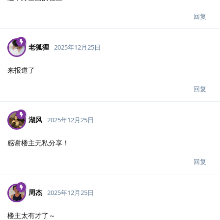
回复
老狐狸
2025年12月25日
来报道了
回复
湖风
2025年12月25日
感谢楼主无私分享！
回复
周杰
2025年12月25日
楼主太有才了～