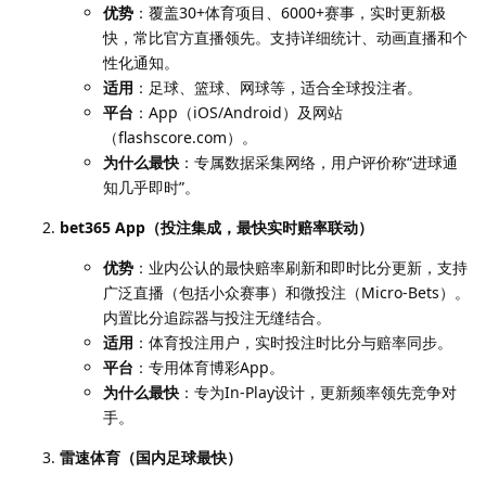
优势
：覆盖30+体育项目、6000+赛事，实时更新极
快，常比官方直播领先。支持详细统计、动画直播和个
性化通知。
适用
：足球、篮球、网球等，适合全球投注者。
平台
：App（iOS/Android）及网站
（flashscore.com）。
为什么最快
：专属数据采集网络，用户评价称“进球通
知几乎即时”。
bet365 App（投注集成，最快实时赔率联动）
优势
：业内公认的最快赔率刷新和即时比分更新，支持
广泛直播（包括小众赛事）和微投注（Micro-Bets）。
内置比分追踪器与投注无缝结合。
适用
：体育投注用户，实时投注时比分与赔率同步。
平台
：专用体育博彩App。
为什么最快
：专为In-Play设计，更新频率领先竞争对
手。
雷速体育（国内足球最快）