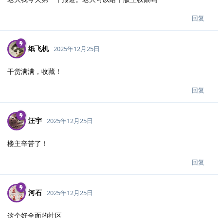
回复
纸飞机
2025年12月25日
干货满满，收藏！
回复
汪宇
2025年12月25日
楼主辛苦了！
回复
河石
2025年12月25日
这个好全面的社区