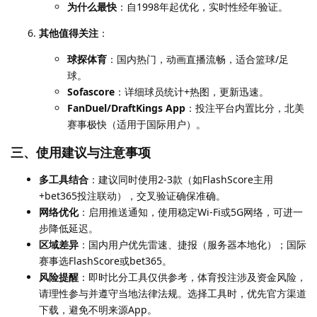
为什么最快
：自1998年起优化，实时性经年验证。
其他值得关注
：
球探体育
：国内热门，动画直播流畅，适合篮球/足
球。
Sofascore
：详细球员统计+热图，更新迅速。
FanDuel/DraftKings App
：投注平台内置比分，北美
赛事极快（适用于国际用户）。
三、使用建议与注意事项
多工具结合
：建议同时使用2-3款（如FlashScore主用
+bet365投注联动），交叉验证确保准确。
网络优化
：启用推送通知，使用稳定Wi-Fi或5G网络，可进一
步降低延迟。
区域差异
：国内用户优先雷速、捷报（服务器本地化）；国际
赛事选FlashScore或bet365。
风险提醒
：即时比分工具仅供参考，体育投注涉及资金风险，
请理性参与并遵守当地法律法规。选择工具时，优先官方渠道
下载，避免不明来源App。