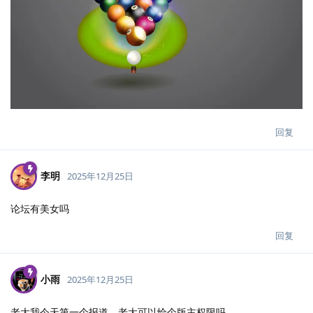
回复
李明
2025年12月25日
论坛有美女吗
回复
小雨
2025年12月25日
老大我今天第一个报道。老大可以给个版主权限吗