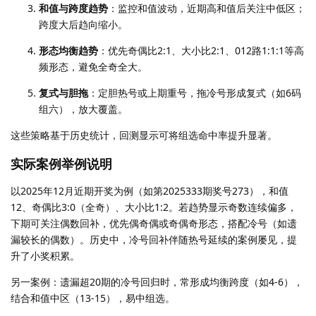
和值与跨度趋势
：监控和值波动，近期高和值后关注中低区；
跨度大后趋向缩小。
形态均衡趋势
：优先奇偶比2:1、大小比2:1、012路1:1:1等高
频形态，避免全奇全大。
复式与胆拖
：定胆热号或上期重号，拖冷号形成复式（如6码
组六），放大覆盖。
这些策略基于历史统计，回测显示可将组选命中率提升显著。
实际案例举例说明
以2025年12月近期开奖为例（如第2025333期奖号273），和值
12、奇偶比3:0（全奇）、大小比1:2。若趋势显示奇数连续偏多，
下期可关注偶数回补，优先偶奇偶或奇偶奇形态，搭配冷号（如遗
漏较长的偶数）。历史中，冷号回补伴随热号延续的案例屡见，提
升了小奖积累。
另一案例：遗漏超20期的冷号回归时，常形成均衡跨度（如4-6），
结合和值中区（13-15），易中组选。