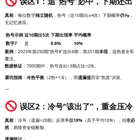
误区1：追“热号”必中，下期还出
真相
：每位数字
独立随机
，热号（近10期出≥4次）下期概率
仍⅒
，
无记忆效应。
热号示例
近10期出5次
下期出现率
平均概率
数字7
是
9.8%
10%
案例
：2025年第250期“热号8”连出6期，第251期
未现
，追热者全军
覆没。
数据铁证
：7000期中，热号连出>3期占比<2%。
避坑指南
：
冷热平衡
（2热+1冷），用
遗漏值
而非“热度”决策。
—
误区2：冷号“该出了”，重金压冷
真相
：冷号（遗漏>20期）反弹率
仅18%
（高于平均10%），但
非必
然
，易致资金链断裂。
遗漏统计
：