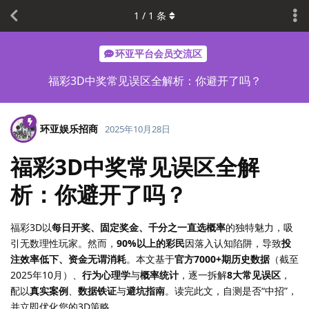
1
/
1
条
环亚平台会员交流区
福彩3D中奖常见误区全解析：你避开了吗？
环亚娱乐招商
2025年10月28日
福彩3D中奖常见误区全解
析：你避开了吗？
福彩3D以
每日开奖、固定奖金、千分之一直选概率
的独特魅力，吸
引无数理性玩家。然而，
90%以上的彩民
因落入认知陷阱，导致
投
注效率低下、资金无谓消耗
。本文基于
官方7000+期历史数据
（截至
2025年10月）、
行为心理学
与
概率统计
，逐一拆解
8大常见误区
，
配以
真实案例
、
数据铁证
与
避坑指南
。读完此文，自测是否“中招”，
并立即优化您的3D策略。