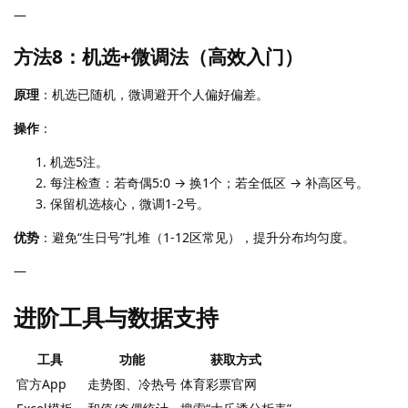
—
方法8：机选+微调法（高效入门）
原理
：机选已随机，微调避开个人偏好偏差。
操作
：
机选5注。
每注检查：若奇偶5:0 → 换1个；若全低区 → 补高区号。
保留机选核心，微调1-2号。
优势
：避免“生日号”扎堆（1-12区常见），提升分布均匀度。
—
进阶工具与数据支持
工具
功能
获取方式
官方App
走势图、冷热号
体育彩票官网