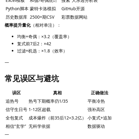
Excel模板
和值/奇偶统计
搜索“大乐透分析表”
Python脚本
蒙特卡洛模拟
GitHub开源
历史数据库
2500+期CSV
彩票数据网站
概率提升量化
（相对单注）：
均衡+奇偶：×3.2（覆盖率）
复式前7后2：×42
过滤+机选：×1.8（效率）
—
常见误区与避坑
误区
真相
正确做法
追热号
热号下期概率仍1/35
平衡冷热
信守生日号
1-12区超载
强补高区
全包复式
成本爆炸（前35后12=3.2亿）
小复式+追加
相信“玄学”
无科学依据
数据驱动
—