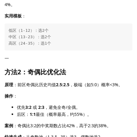
4%。
实用模板
：
低区（1-12）：选2个

中区（13-23）：选2个

高区（24-35）：选1个
—
方法2：奇偶比优化法
原理
：前区奇偶比历史均值
2.5:2.5
，极端（如5:0）概率<3%。
操作
：
优先
3:2
或
2:3
，避免全奇/全偶。
后区：
1:1
最佳（概率最高，约55%）。
案例
：奇偶比3:2的中奖期数占比42%，高于2:3的38%。
快速生成
：从奇数池（1,3,5…35）选3，偶数池选2。