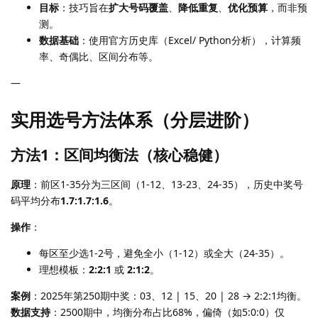
目标
：技巧旨在
扩大号码覆盖
、
降低重复
、
优化预算
，而非预
测。
数据基础
：使用官方历史库（Excel/ Python分析），计算频
率、奇偶比、区间分布等。
—
实用选号方法体系（分层进阶）
方法1：区间均衡法（核心稳健）
原理
：前区1-35分为三区间（1-12、13-23、24-35），历史中奖号
码平均分布
1.7:1.7:1.6
。
操作
：
每区至少选1-2号，避免全小（1-12）或全大（24-35）。
理想模板：
2:2:1
或
2:1:2
。
案例
：2025年第250期中奖：03、12 | 15、20 | 28 → 2:2:1均衡。
数据支持
：2500期中，均衡分布占比68%，偏倚（如5:0:0）仅