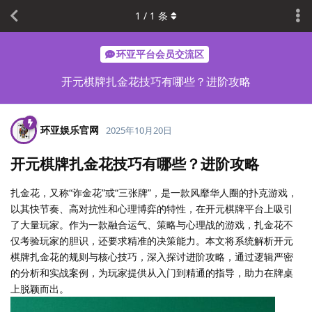
1
/
1
条
环亚平台会员交流区
开元棋牌扎金花技巧有哪些？进阶攻略
环亚娱乐官网
2025年10月20日
开元棋牌扎金花技巧有哪些？进阶攻略
扎金花，又称“诈金花”或“三张牌”，是一款风靡华人圈的扑克游戏，
以其快节奏、高对抗性和心理博弈的特性，在开元棋牌平台上吸引
了大量玩家。作为一款融合运气、策略与心理战的游戏，扎金花不
仅考验玩家的胆识，还要求精准的决策能力。本文将系统解析开元
棋牌扎金花的规则与核心技巧，深入探讨进阶攻略，通过逻辑严密
的分析和实战案例，为玩家提供从入门到精通的指导，助力在牌桌
上脱颖而出。