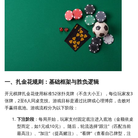
一、扎金花规则：基础框架与胜负逻辑
开元棋牌扎金花使用标准52张扑克牌（不含大小王），每位玩家发3
张牌，2至6人同桌竞技。游戏目标是通过比牌或心理博弈，击败对
手赢得底池。游戏流程分为以下阶段：
下注阶段
：每局开始，玩家支付固定底注进入底池（金额依桌
型而定，如1元或10元）。随后，轮流选择“跟注”（匹配当前
最高注）、“加注”（提高赌注）、“看牌”（查看自己牌型，注