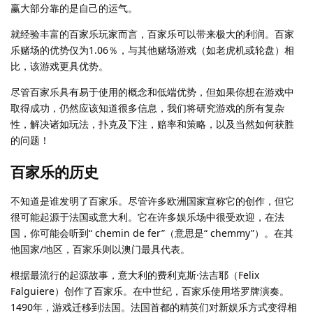
赢大部分靠的是自己的运气。
就经验丰富的百家乐玩家而言，百家乐可以带来极大的利润。百家
乐赌场的优势仅为1.06％，与其他赌场游戏（如老虎机或轮盘）相
比，该游戏更具优势。
尽管百家乐具有易于使用的概念和低端优势，但如果你想在游戏中
取得成功，仍然应该知道很多信息，我们将研究游戏的所有复杂
性，解决诸如玩法，扑克及下注，赔率和策略，以及当然如何获胜
的问题！
百家乐的历史
不知道是谁发明了百家乐。尽管许多欧洲国家宣称它的创作，但它
很可能起源于法国或意大利。它在许多娱乐场中很受欢迎，在法
国，你可能会听到“ chemin de fer”（意思是“ chemmy”）。在其
他国家/地区，百家乐则以澳门最具代表。
根据最流行的起源故事，意大利的费利克斯·法吉耶（Felix
Falguiere）创作了百家乐。在中世纪，百家乐使用塔罗牌演奏。
1490年，游戏迁移到法国。法国首都的精英们对新娱乐方式变得相