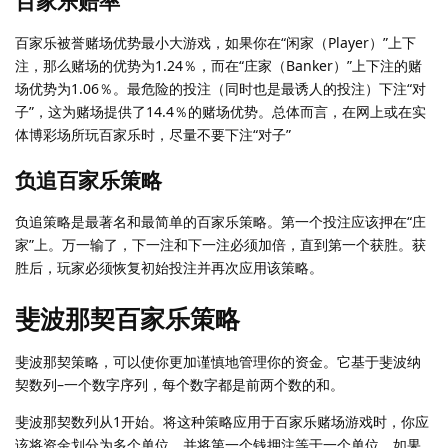
百家乐赔率
百家乐被誉赌场优势最小大游戏，如果你在“闲家（Player）”上下
注，那么赌场的优势为1.24％，而在“庄家（Banker）”上下注的赌
场优势为1.06％。最危险的投注（同时也是最诱人的投注）下注“对
子”，这为赌场提供了14.4％的赌场优势。总体而言，在网上或在实
体博彩场所玩百家乐时，尽量不要下注“对子”
负追百家乐策略
负追策略是最著名和最简单的百家乐策略。第一个投注应该押在“庄
家”上。万一输了，下一注和下一注必须加倍，直到第一个获胜。获
胜后，玩家必须恢复初始投注并再次应用该策略。
斐波那契百家乐策略
斐波那契策略，可以使你更加谨慎地管理你的资金。它基于斐波纳
契数列–一个数字序列，每个数字都是前两个数的和。
斐波那契数列从1开始。将这种策略应用于百家乐赌场游戏时，你应
该将资金划分为多个单位，并将第一个钱押注等于一个单位。如果