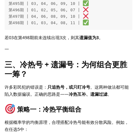
第495期 | 03, 04, 06, 09, 10 | 
第496期 | 01, 02, 05, 06, 07 | 
第497期 | 04, 06, 08, 09, 10 | 
第498期 | 01, 03, 04, 08, 11 | 
若03在第498期前未连续出现3次，则其
遗漏值为3
。
—
三、冷热号 + 遗漏号：为何组合更胜
一筹？
许多彩民犯的错误是：
只追热号，或只盯冷号
。这两种做法都可能
陷入数据偏误。正确的思路是——
冷热互补、遗漏过滤
。
策略一：冷热平衡组合
根据概率学的均衡原理，合理搭配冷热号能有效分散风险。例如，
在任选5中：