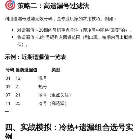
策略二：高遗漏号过滤法
利用遗漏号过滤无效号码，是专业玩家的常用技巧。例如：
对遗漏值＞20期的号码重点关注（即冷号中即将“回暖”的）。
将遗漏值＜3的号码列入回避范围（刚出现，短期内再出概率
低）。
示例：近期遗漏值一览表
号码
当前遗漏值
类型
01
12
温号
03
2
热号
07
21
冷号（重点关注）
11
25
冷号（高遗漏）
—
四、实战模拟：冷热+遗漏组合选号实
例