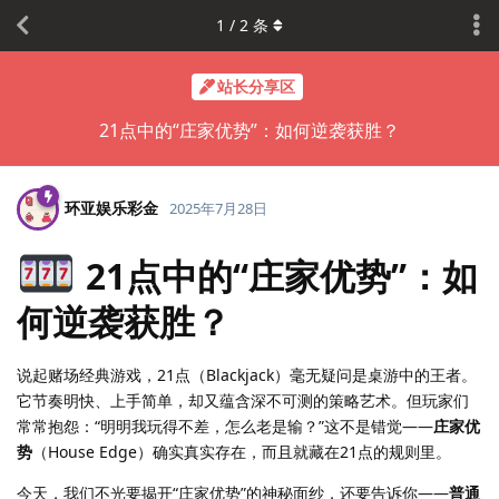
1
/
2
条
站长分享区
21点中的“庄家优势”：如何逆袭获胜？
环亚娱乐彩金
2025年7月28日
21点中的“庄家优势”：如
何逆袭获胜？
说起赌场经典游戏，21点（Blackjack）毫无疑问是桌游中的王者。
它节奏明快、上手简单，却又蕴含深不可测的策略艺术。但玩家们
常常抱怨：“明明我玩得不差，怎么老是输？”这不是错觉——
庄家优
势
（House Edge）确实真实存在，而且就藏在21点的规则里。
今天，我们不光要揭开“庄家优势”的神秘面纱，还要告诉你——
普通