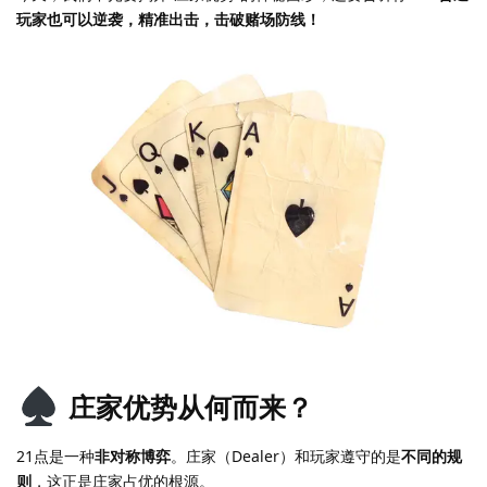
玩家也可以逆袭，精准出击，击破赌场防线！
庄家优势从何而来？
21点是一种
非对称博弈
。庄家（Dealer）和玩家遵守的是
不同的规
则
，这正是庄家占优的根源。