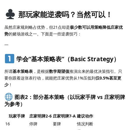
那玩家能逆袭吗？当然可以！
虽然庄家规则略占优势，但21点却是
极少数可以用策略降低庄家优
势
的赌场游戏之一。下面是一些逆袭技巧：
—
学会“基本策略表”（Basic Strategy）
所谓
基本策略表
，是根据
数学期望值
推演出来的最优决策指引。只
要你跟着这张表行动，就能把庄家优势从1%压低到
仅0.5%甚至更
少
！
图表2：部分基本策略（以玩家手牌 vs 庄家明牌
为参考）
玩家手牌
庄家明牌2-6
庄家明牌7-A
建议动作
16
停牌
要牌
情况判断