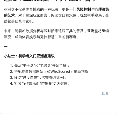
亚洲盘不仅是体育博彩的一种玩法，更是一门
风险控制与心理决策
的艺术
。对于资深玩家而言，阅读盘口和水位，犹如棋手观局，处
处都是伏笔与玄机。
未来，随着AI数据分析与即时赔率追踪工具的普及，亚洲盘将继续
演变，成为体育娱乐与竞技智慧并重的新赛道。
—
小贴士：初学者入门亚洲盘建议
先从“平手盘”和“半球盘”开始了解；
搭配赛事数据网站（如WhoScored）辅助判断；
谨防“过度自信”，控制投注比例；
将其当作娱乐而非“投资”更为健康。
回复