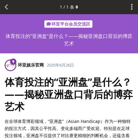
1
/
1
条
环亚平台会员交流区
体育投注的“亚洲盘”是什么？——揭秘亚洲盘口背后的博弈
艺术
环亚娱乐官网
2025年6月26日
体育投注的“亚洲盘”是什么？
——揭秘亚洲盘口背后的博弈
艺术
在全球体育博彩领域，“亚洲盘”（Asian Handicap）作为一种独特
的投注方式，因其公平性高、变化多端而广受欢迎。特别是在足球
投注领域，亚洲盘不仅提供了对比赛更精细的判断机会，还蕴含着