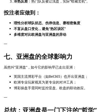
冷热反差
：热门队反被让浅盘，实际“暗藏玄机”。
投注者应做到：
理性分析球队状态、伤停信息、赛程密集度
不盲从盘口变化，避免“热区误区”
多维度对比欧洲盘与亚洲盘的异动
—
七、亚洲盘的全球影响力
虽然叫“亚洲盘”，如今它的影响早已走出亚洲：
英国主流博彩平台（如Bet365）也开出亚洲盘；
欧洲专业玩家视其为更专业的对冲工具；
博彩操盘手需同时监控亚盘、欧盘的联动效应。
—
总结：亚洲盘是一门下注的“哲学”