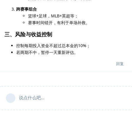
跨赛事组合
篮球+足球，MLB+英超等；
赛事时间错开，有利于单场补救。
三、风险与收益控制
控制每期投入资金不超过总本金的10%；
若两期不中，暂停一天重新评估。
回复
说点什么吧...