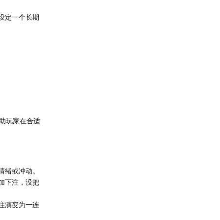
设定一个长期
助玩家在合适
情绪或冲动。
加下注，没把
注演变为一连