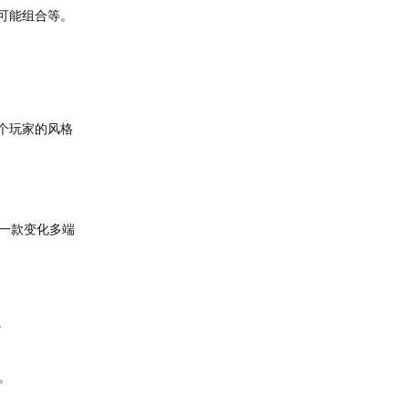
可能组合等。
个玩家的风格
一款变化多端
。
。