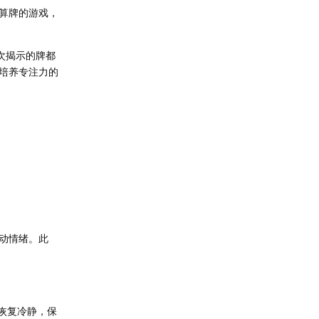
算牌的游戏，
次揭示的牌都
培养专注力的
动情绪。此
恢复冷静，保