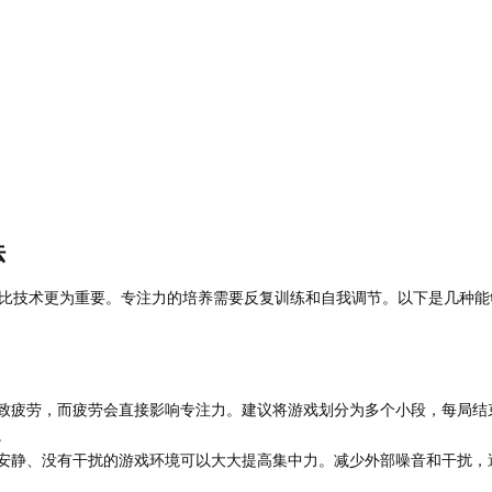
法
比技术更为重要。专注力的培养需要反复训练和自我调节。以下是几种能
致疲劳，而疲劳会直接影响专注力。建议将游戏划分为多个小段，每局结
。
安静、没有干扰的游戏环境可以大大提高集中力。减少外部噪音和干扰，