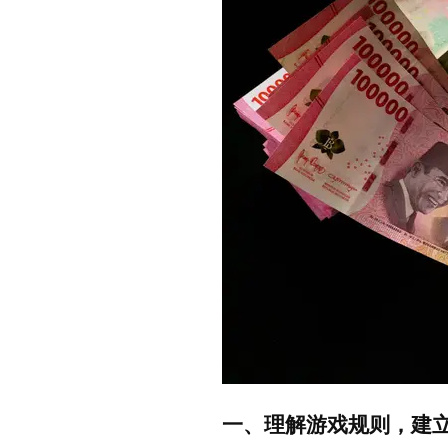
一、理解游戏规则，建