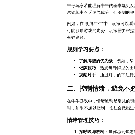
牛仔玩家若能理解牛牛的基本规则及
尽管其中不乏运气成分，但深刻的规
例如，在“明牌牛牛”中，玩家可以
可能影响游戏的走势，玩家需要根据
有效途径。
规则学习要点：
了解牌型的优先级
：例如，豹
记牌技巧
：熟悉每种牌型的出
观察对手
：通过对手的下注行
二、控制情绪，避免不
在牛牛游戏中，情绪波动是常见的现
时，如果不加以控制，往往会做出过
情绪管理技巧：
深呼吸与放松
：当你感到焦虑