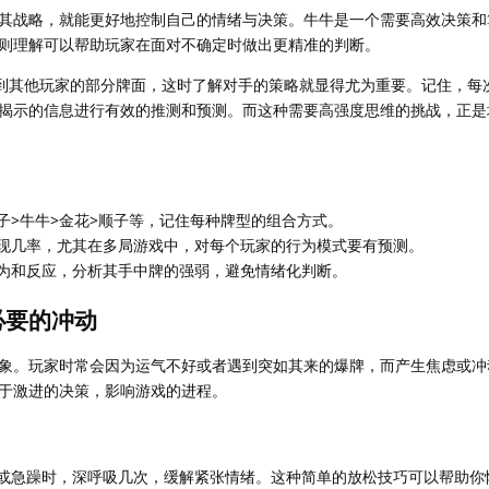
其战略，就能更好地控制自己的情绪与决策。牛牛是一个需要高效决策和
则理解可以帮助玩家在面对不确定时做出更精准的判断。
看到其他玩家的部分牌面，这时了解对手的策略就显得尤为重要。记住，每
揭示的信息进行有效的推测和预测。而这种需要高强度思维的挑战，正是
子>牛牛>金花>顺子等，记住每种牌型的组合方式。
现几率，尤其在多局游戏中，对每个玩家的行为模式要有预测。
为和反应，分析其手中牌的强弱，避免情绪化判断。
必要的冲动
象。玩家时常会因为运气不好或者遇到突如其来的爆牌，而产生焦虑或冲
于激进的决策，影响游戏的进程。
或急躁时，深呼吸几次，缓解紧张情绪。这种简单的放松技巧可以帮助你