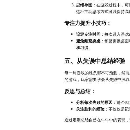
思维导图
：在游戏过程中，可
这种主动思考方式可以保持高
专注力提升小技巧：
设定专注时间
：每次进入游戏
避免频繁换桌
：频繁更换桌面
和习惯。
五、从失误中总结经验
每一局游戏的胜负都不可预测，然而
的游戏，玩家需要学会从失败中汲取
反思与总结：
分析每次失败的原因
：是否因
关注胜利的经验
：不仅仅是记
通过定期总结自己在牛牛中的表现，