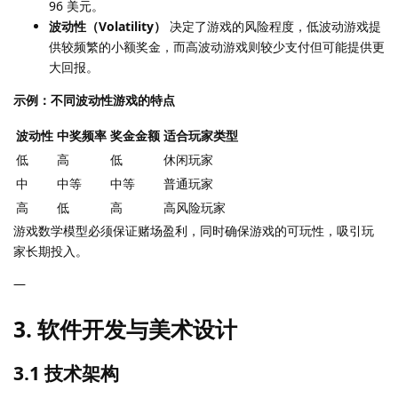
96 美元。
波动性（Volatility）
决定了游戏的风险程度，低波动游戏提
供较频繁的小额奖金，而高波动游戏则较少支付但可能提供更
大回报。
示例：不同波动性游戏的特点
波动性
中奖频率
奖金金额
适合玩家类型
低
高
低
休闲玩家
中
中等
中等
普通玩家
高
低
高
高风险玩家
游戏数学模型必须保证赌场盈利，同时确保游戏的可玩性，吸引玩
家长期投入。
—
3. 软件开发与美术设计
3.1 技术架构