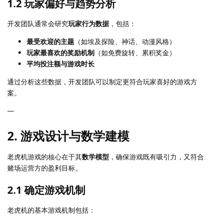
1.2 玩家偏好与趋势分析
开发团队通常会研究
玩家行为数据
，包括：
最受欢迎的主题
（如埃及探险、神话、动漫风格）
玩家最喜欢的奖励机制
（如免费旋转、累积奖金）
平均投注额与游戏时长
通过分析这些数据，开发团队可以制定更符合玩家喜好的游戏方
案。
—
2. 游戏设计与数学建模
老虎机游戏的核心在于其
数学模型
，确保游戏既有吸引力，又符合
赌场运营方的盈利目标。
2.1 确定游戏机制
老虎机的基本游戏机制包括：