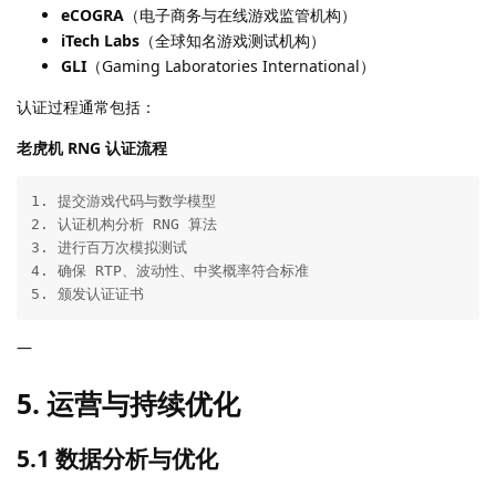
eCOGRA
（电子商务与在线游戏监管机构）
iTech Labs
（全球知名游戏测试机构）
GLI
（Gaming Laboratories International）
认证过程通常包括：
老虎机 RNG 认证流程
1. 提交游戏代码与数学模型

2. 认证机构分析 RNG 算法

3. 进行百万次模拟测试

4. 确保 RTP、波动性、中奖概率符合标准

5. 颁发认证证书
—
5. 运营与持续优化
5.1 数据分析与优化