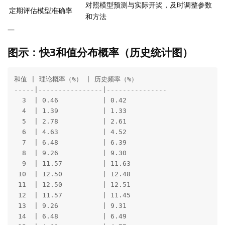
对照模型预测与实际开奖，及时调整参数
定期评估模型准确率
和方法
—
图示：快3和值分布概率（历史统计图）
和值 | 理论概率（%） | 历史频率（%）

-----|----------------|---------------

  3  | 0.46           | 0.42

  4  | 1.39           | 1.33

  5  | 2.78           | 2.61

  6  | 4.63           | 4.52

  7  | 6.48           | 6.39

  8  | 9.26           | 9.30

  9  | 11.57          | 11.63

 10  | 12.50          | 12.48

 11  | 12.50          | 12.51

 12  | 11.57          | 11.45

 13  | 9.26           | 9.31

 14  | 6.48           | 6.49
