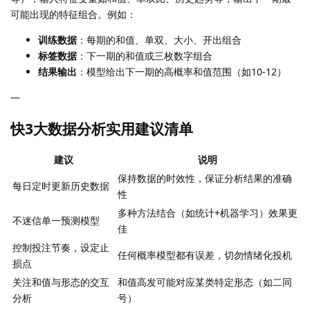
可能出现的特征组合。例如：
训练数据
：每期的和值、单双、大小、开出组合
标签数据
：下一期的和值或三枚数字组合
结果输出
：模型给出下一期的高概率和值范围（如10-12）
—
快3大数据分析实用建议清单
建议
说明
保持数据的时效性，保证分析结果的准确
每日定时更新历史数据
性
多种方法结合（如统计+机器学习）效果更
不迷信单一预测模型
佳
控制投注节奏，设定止
任何概率模型都有误差，切勿情绪化投机
损点
关注和值与形态的交互
和值高发可能对应某类特定形态（如二同
分析
号）