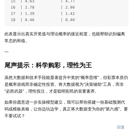
 15  | 4.63           | 4.77

 16  | 2.78           | 2.90

 17  | 1.39           | 1.42

 18  | 0.46           | 0.40
此表显示出真实开奖值与理论概率的接近程度，也能帮助识别偏离
常态的和值。
—
尾声提示：科学购彩，理性为王
虽然大数据和技术手段能显著提升中奖的“概率思维”，但彩票本质仍
是概率游戏而非确定性投资。将大数据视为“决策辅助”工具，而非
“必胜武器”，理性投注，才是聪明彩民的首要素养。
如果你愿意进一步实操模型建立，我可以帮你搭建一份基础预测代
码或模板表格，让你边玩边学，真正将大数据变为你的“第六感”。要
不要试试？
回复