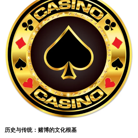
历史与传统：赌博的文化根基