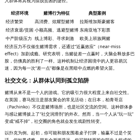
入群体将其视为摆脱贫困的捷径。
经济环境
赌博行为特征
典型案例
经济繁荣
高消费、炫耀型赌博
拉斯维加斯豪赌客
经济衰退/贫困
小额高频、逃避型赌博
东南亚地下彩票
中产阶级压力
线上博彩、寻求刺激
欧美上班族网赌
经济压力不仅催生赌博需求，还通过“近赢效应”（near-miss
effect）加剧成瘾。研究表明，当赌徒差一点赢时，大脑会释放多巴
胺，仿佛真的胜利了一样。这种机制让经济困境中的人更容易沉
迷，因为每一次“差一点”都像是在黑暗中点燃的希望火苗。
社交文化：从群体认同到孤立陷阱
赌博从来不是一个人的游戏。它的吸引力很大程度上来自社交性。
在英国，赛马投注是朋友聚会的常见活动；在日本，柏青哥店
（Pachinko）不仅是赌博场所，也是社区交流的空间。这种群体参
与感让赌博披上了“社交润滑剂”的外衣。然而，当一个人从“玩一玩”
变成“戒不掉”，社交圈的角色就会发生戏剧性转变。
以扑克为例。起初，你可能和朋友围着桌子打牌，输赢不过是个笑
话。但如果成瘾，朋友会渐渐疏远，你可能转而投向陌生人组成的