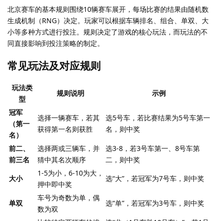
北京赛车的基本规则围绕10辆赛车展开，每场比赛的结果由随机数
生成机制（RNG）决定。玩家可以根据车辆排名、组合、单双、大
小等多种方式进行投注。规则决定了游戏的核心玩法，而玩法的不
同直接影响到投注策略的制定。
常见玩法及对应规则
玩法类
规则说明
示例
型
冠军
选择一辆赛车，若其
选5号车，若比赛结果为5号车第一
（第一
获得第一名则获胜
名，则中奖
名）
前二、
选择两或三辆车，并
选3-8，若3号车第一、8号车第
前三名
猜中其名次顺序
二，则中奖
1-5为小，6-10为大，
大小
选“大”，若冠军为7号车，则中奖
押中即中奖
车号为奇数为单，偶
单双
选“单”，若冠军为3号车，则中奖
数为双