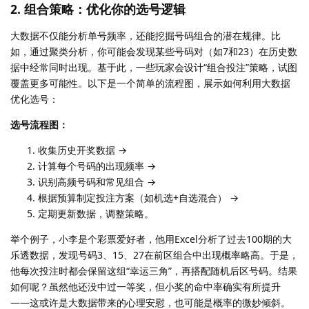
2. 组合策略：优化你的选号逻辑
大数据不仅能分析单号频率，还能挖掘号码组合的潜在规律。比
如，通过聚类分析，你可能会发现某些号码对（如7和23）在历史数
据中经常同时出现。基于此，一些玩家会设计“组合投注”策略，试图
覆盖更多可能性。以下是一个简单的流程图，展示如何利用大数据
优化选号：
选号流程图：
收集历史开奖数据 →
计算每个号码的出现频率 →
识别高频号码和常见组合 →
根据预算制定投注方案（如机选+自选混合） →
定期更新数据，调整策略。
举个例子，小李是个彩票爱好者，他用Excel分析了过去100期的大
乐透数据，发现号码3、15、27在前区组合中出现概率略高。于是，
他每次投注时都会保留这组“幸运三角”，再搭配随机后区号码。结果
如何呢？虽然他还没中过一等奖，但小奖的命中率确实有所提升
——这或许是大数据带来的心理安慰，也可能是概率的微妙倾斜。