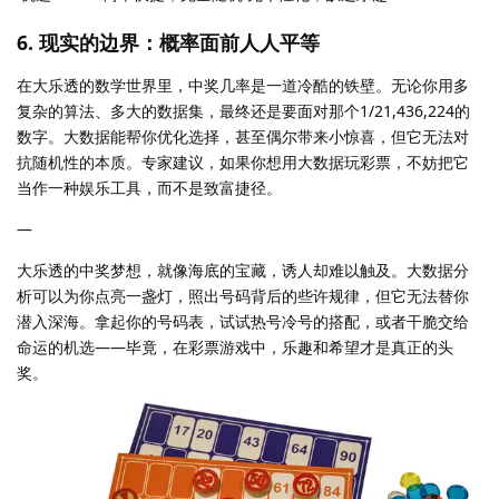
6. 现实的边界：概率面前人人平等
在大乐透的数学世界里，中奖几率是一道冷酷的铁壁。无论你用多
复杂的算法、多大的数据集，最终还是要面对那个1/21,436,224的
数字。大数据能帮你优化选择，甚至偶尔带来小惊喜，但它无法对
抗随机性的本质。专家建议，如果你想用大数据玩彩票，不妨把它
当作一种娱乐工具，而不是致富捷径。
—
大乐透的中奖梦想，就像海底的宝藏，诱人却难以触及。大数据分
析可以为你点亮一盏灯，照出号码背后的些许规律，但它无法替你
潜入深海。拿起你的号码表，试试热号冷号的搭配，或者干脆交给
命运的机选——毕竟，在彩票游戏中，乐趣和希望才是真正的头
奖。