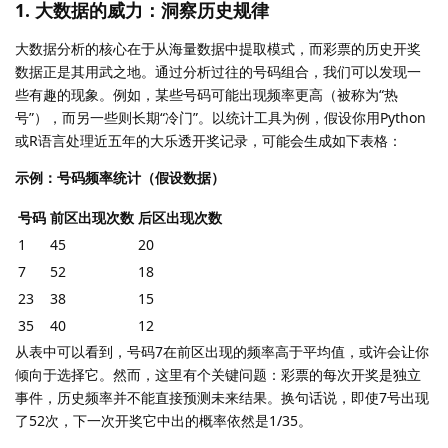
1. 大数据的威力：洞察历史规律
大数据分析的核心在于从海量数据中提取模式，而彩票的历史开奖
数据正是其用武之地。通过分析过往的号码组合，我们可以发现一
些有趣的现象。例如，某些号码可能出现频率更高（被称为“热
号”），而另一些则长期“冷门”。以统计工具为例，假设你用Python
或R语言处理近五年的大乐透开奖记录，可能会生成如下表格：
示例：号码频率统计（假设数据）
号码
前区出现次数
后区出现次数
1
45
20
7
52
18
23
38
15
35
40
12
从表中可以看到，号码7在前区出现的频率高于平均值，或许会让你
倾向于选择它。然而，这里有个关键问题：彩票的每次开奖是独立
事件，历史频率并不能直接预测未来结果。换句话说，即使7号出现
了52次，下一次开奖它中出的概率依然是1/35。