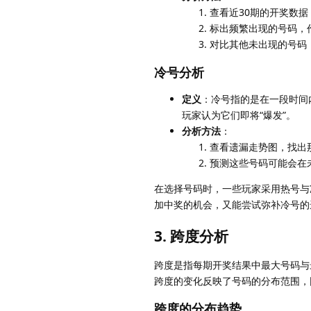
查看近30期的开奖数
标出频繁出现的号码，
对比其他未出现的号码
冷号分析
定义
：冷号指的是在一段时间
玩家认为它们即将“爆发”。
分析方法
：
查看遗漏走势图，找出
预测这些号码可能会在
在选择号码时，一些玩家采用热号与
加中奖的机会，又能尝试弥补冷号的
3. 跨度分析
跨度是指每期开奖结果中最大号码与最
跨度的变化反映了号码的分布范围，
跨度的分布趋势