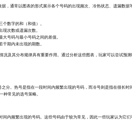
数据，通常以图表的形式展示各个号码的出现频次、冷热状态、遗漏数据
三个数字的和（和值）。
出现次数或遗漏次数。
最大号码与最小号码之间的差值。
若干期内未出现的期数。
情况及其分布规律具有重要作用。通过分析这些图表，玩家可以尝试预测
号之分。热号是指在一段时间内频繁出现的号码，而冷号则是指在很长时
一种常见的选号策略。
时间内频繁出现的号码。这些号码由于较为常见，因此一些玩家认为它们