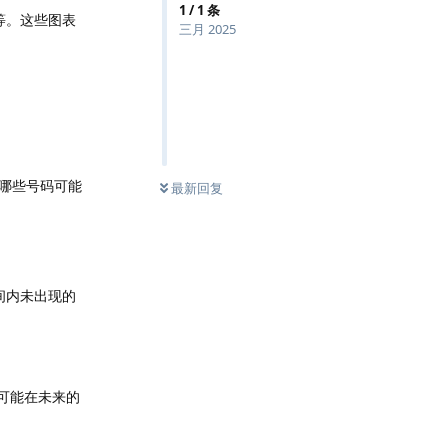
1
/
1
条
等。这些图表
三月 2025
哪些号码可能
最新回复
间内未出现的
可能在未来的