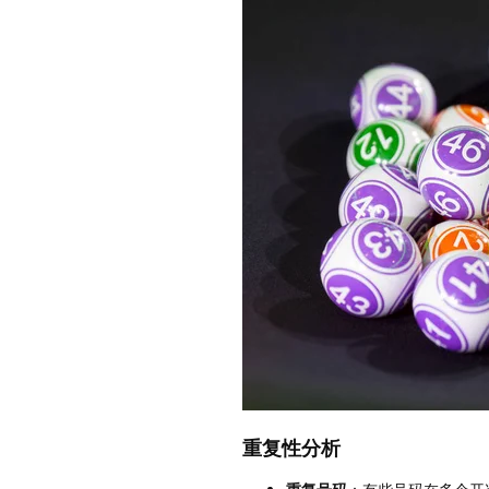
重复性分析