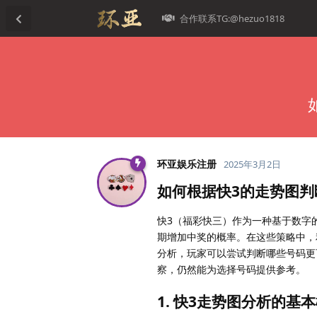
合作联系TG:@hezuo1818
环亚娱乐注册
2025年3月2日
如何根据快3的走势图
快3（福彩快三）作为一种基于数字
期增加中奖的概率。在这些策略中，
分析，玩家可以尝试判断哪些号码更
察，仍然能为选择号码提供参考。
1. 快3走势图分析的基