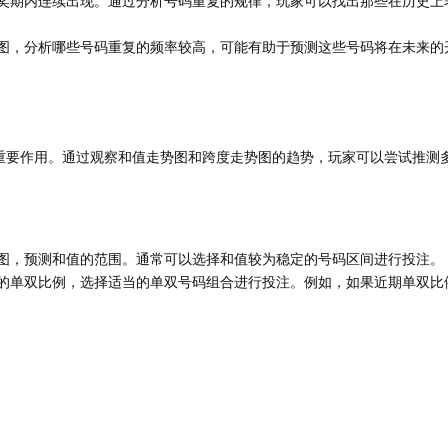
奖期内连续出现。通过分析号码重复的规律，玩家可以找出那些在历史上
图，分析哪些号码重复的频率较高，可能有助于预测这些号码将在未来的
重要作用。通过观察和值走势图和跨度走势图的趋势，玩家可以尝试推测
图，预测和值的范围。通常可以选择和值较为稳定的号码区间进行投注。
的单双比例，选择适当的单双号码组合进行投注。例如，如果近期单双比