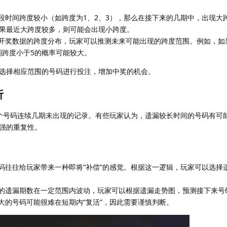
段时间跨度较小（如跨度为1、2、3），那么在接下来的几期中，出现大
如果最近大跨度较多，则可能会出现小跨度。
开奖数据的跨度分布，玩家可以推测未来可能出现的跨度范围。例如，如
期跨度小于5的概率可能较大。
选择相应范围的号码进行投注，增加中奖的机会。
析
个号码连续几期未出现的记录。有些玩家认为，遗漏较长时间的号码有可
强的重复性。
码往往给玩家带来一种即将“补偿”的感觉。根据这一逻辑，玩家可以选择
的遗漏期数在一定范围内波动，玩家可以根据遗漏走势图，预测接下来号
大的号码可能很难在短期内“复活”，因此需要谨慎判断。