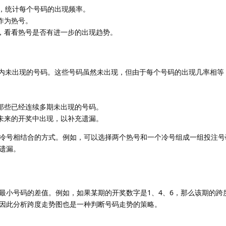
据，统计每个号码的出现频率。
作为热号。
，看看热号是否有进一步的出现趋势。
内未出现的号码。这些号码虽然未出现，但由于每个号码的出现几率相等
那些已经连续多期未出现的号码。
未来的开奖中出现，以补充遗漏。
冷号相结合的方式。例如，可以选择两个热号和一个冷号组成一组投注号
遗漏。
小号码的差值。例如，如果某期的开奖数字是1、4、6，那么该期的跨度为
因此分析跨度走势图也是一种判断号码走势的策略。