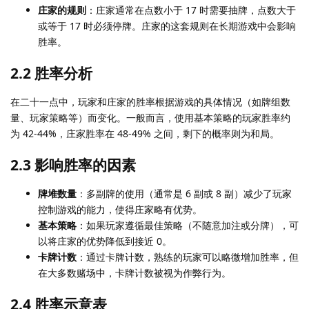
庄家的规则
：庄家通常在点数小于 17 时需要抽牌，点数大于
或等于 17 时必须停牌。庄家的这套规则在长期游戏中会影响
胜率。
2.2 胜率分析
在二十一点中，玩家和庄家的胜率根据游戏的具体情况（如牌组数
量、玩家策略等）而变化。一般而言，使用基本策略的玩家胜率约
为 42-44%，庄家胜率在 48-49% 之间，剩下的概率则为和局。
2.3 影响胜率的因素
牌堆数量
：多副牌的使用（通常是 6 副或 8 副）减少了玩家
控制游戏的能力，使得庄家略有优势。
基本策略
：如果玩家遵循最佳策略（不随意加注或分牌），可
以将庄家的优势降低到接近 0。
卡牌计数
：通过卡牌计数，熟练的玩家可以略微增加胜率，但
在大多数赌场中，卡牌计数被视为作弊行为。
2.4 胜率示意表