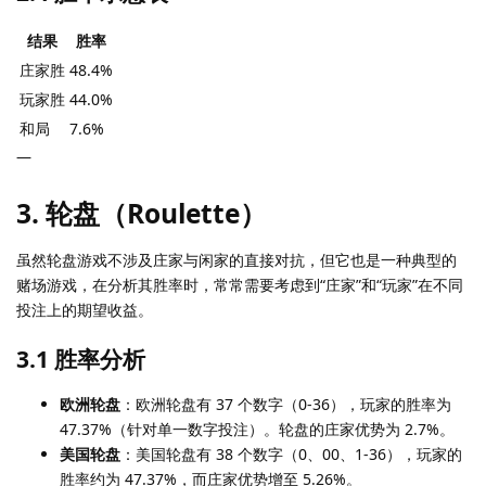
结果
胜率
庄家胜
48.4%
玩家胜
44.0%
和局
7.6%
—
3. 轮盘（Roulette）
虽然轮盘游戏不涉及庄家与闲家的直接对抗，但它也是一种典型的
赌场游戏，在分析其胜率时，常常需要考虑到“庄家”和“玩家”在不同
投注上的期望收益。
3.1 胜率分析
欧洲轮盘
：欧洲轮盘有 37 个数字（0-36），玩家的胜率为
47.37%（针对单一数字投注）。轮盘的庄家优势为 2.7%。
美国轮盘
：美国轮盘有 38 个数字（0、00、1-36），玩家的
胜率约为 47.37%，而庄家优势增至 5.26%。