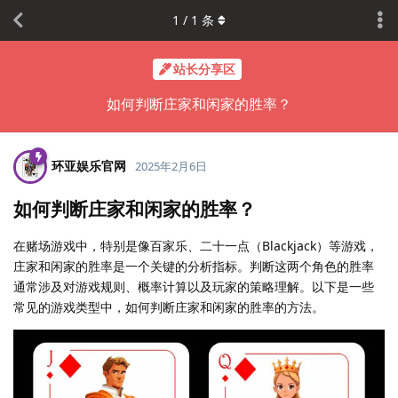
1
/
1
条
站长分享区
如何判断庄家和闲家的胜率？
环亚娱乐官网
2025年2月6日
如何判断庄家和闲家的胜率？
在赌场游戏中，特别是像百家乐、二十一点（Blackjack）等游戏，
庄家和闲家的胜率是一个关键的分析指标。判断这两个角色的胜率
通常涉及对游戏规则、概率计算以及玩家的策略理解。以下是一些
常见的游戏类型中，如何判断庄家和闲家的胜率的方法。