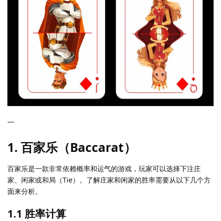
—
1. 百家乐（Baccarat）
百家乐是一款非常依赖概率和运气的游戏，玩家可以选择下注庄
家、闲家或和局（Tie）。了解庄家和闲家的胜率需要从以下几个方
面来分析。
1.1 胜率计算