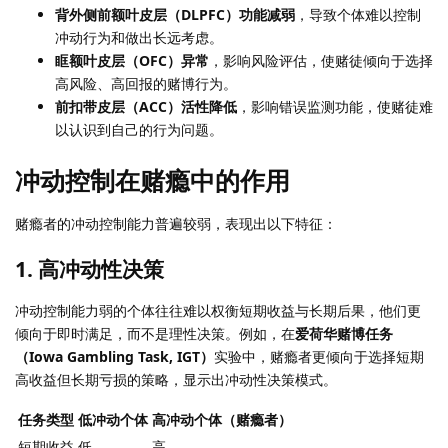
背外侧前额叶皮层（DLPFC）功能减弱
，导致个体难以控制
冲动行为和做出长远考虑。
眶额叶皮层（OFC）异常
，影响风险评估，使赌徒倾向于选择
高风险、高回报的赌博行为。
前扣带皮层（ACC）活性降低
，影响错误监测功能，使赌徒难
以认识到自己的行为问题。
冲动控制在赌瘾中的作用
赌瘾者的冲动控制能力普遍较弱，表现出以下特征：
1. 高冲动性决策
冲动控制能力弱的个体往往难以权衡短期收益与长期后果，他们更
倾向于即时满足，而不是理性决策。例如，在
爱荷华赌博任务
（Iowa Gambling Task, IGT）
实验中，赌瘾者更倾向于选择短期
高收益但长期亏损的策略，显示出冲动性决策模式。
任务类型
低冲动个体
高冲动个体（赌瘾者）
短期收益
低
高