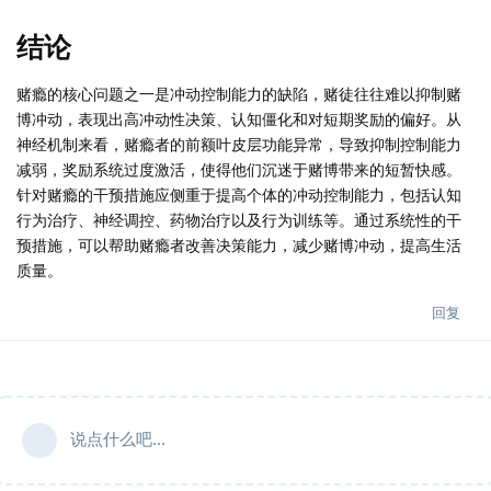
结论
赌瘾的核心问题之一是冲动控制能力的缺陷，赌徒往往难以抑制赌
博冲动，表现出高冲动性决策、认知僵化和对短期奖励的偏好。从
神经机制来看，赌瘾者的前额叶皮层功能异常，导致抑制控制能力
减弱，奖励系统过度激活，使得他们沉迷于赌博带来的短暂快感。
针对赌瘾的干预措施应侧重于提高个体的冲动控制能力，包括认知
行为治疗、神经调控、药物治疗以及行为训练等。通过系统性的干
预措施，可以帮助赌瘾者改善决策能力，减少赌博冲动，提高生活
质量。
回复
说点什么吧...