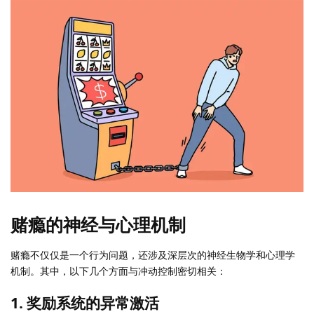
赌瘾的神经与心理机制
赌瘾不仅仅是一个行为问题，还涉及深层次的神经生物学和心理学
机制。其中，以下几个方面与冲动控制密切相关：
1. 奖励系统的异常激活