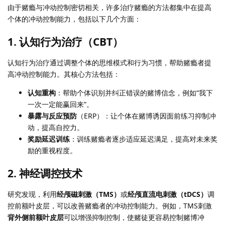
由于赌瘾与冲动控制密切相关，许多治疗赌瘾的方法都集中在提高
个体的冲动控制能力，包括以下几个方面：
1. 认知行为治疗（CBT）
认知行为治疗通过调整个体的思维模式和行为习惯，帮助赌瘾者提
高冲动控制能力。其核心方法包括：
认知重构
：帮助个体识别并纠正错误的赌博信念，例如“我下
一次一定能赢回来”。
暴露与反应预防
（ERP）：让个体在赌博诱因面前练习抑制冲
动，提高自控力。
奖励延迟训练
：训练赌瘾者逐步适应延迟满足，提高对未来奖
励的重视程度。
2. 神经调控技术
研究发现，利用
经颅磁刺激（TMS）
或
经颅直流电刺激（tDCS）
调
控前额叶皮层，可以改善赌瘾者的冲动控制能力。例如，TMS刺激
背外侧前额叶皮层
可以增强抑制控制，使赌徒更容易控制赌博冲