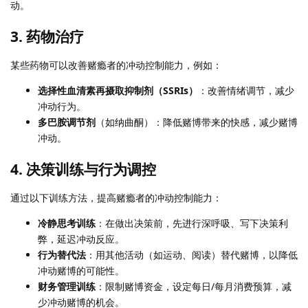
动。
3. 药物治疗
某些药物可以改善赌瘾者的冲动控制能力，例如：
选择性血清素再摄取抑制剂（SSRIs）
：改善情绪调节，减少
冲动行为。
多巴胺调节剂
（如纳曲酮）：降低赌博带来的快感，减少赌博
冲动。
4. 决策训练与行为调控
通过以下训练方法，提高赌瘾者的冲动控制能力：
冷静思考训练
：在做出决策前，先进行深呼吸、写下决策利
弊，延迟冲动反应。
行为替代法
：用其他活动（如运动、阅读）替代赌博，以降低
冲动赌博的可能性。
财务管理训练
：限制赌博资金，设定每日/每月消费预算，减
少冲动赌博的机会。