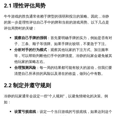
2.1 理性评估局势
牛牛游戏的胜负通常依赖于牌型的强弱和投注的策略。因此，冷静
的第一步是理性评估自己手中的牌和当前的游戏局势。以下几点是
评估局势时的关键：
观察自己手牌的强弱
：首先要明确手牌的实力，例如是否有对
子、三条、顺子等强牌。如果手牌比较弱，不要急于下注。
分析对手的行为模式
：观察其他玩家的下注方式、加注频率
等，可以帮助判断他们手中的牌强度。冷静的玩家会避免被其
他玩家的策略左右。
合理预测风险
：每一局的结果都可能有较大的波动，但我们要
清楚自己所承担的风险以及潜在的收益，做到心中有数。
2.2 制定并遵守规则
冷静的玩家通常会设定一些“个人规则”，以避免情绪化的决策。例
如：
设置亏损底线
：设定一个当日游戏的亏损底线，如果达到这个