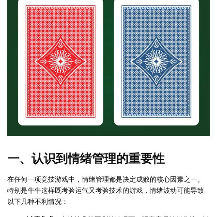
一、认识到情绪管理的重要性
在任何一项竞技游戏中，情绪管理都是决定成败的核心因素之一。
特别是牛牛这样既考验运气又考验技术的游戏，情绪波动可能导致
以下几种不利情况：