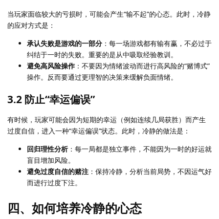
当玩家面临较大的亏损时，可能会产生“输不起”的心态。此时，冷静
的应对方式是：
承认失败是游戏的一部分
：每一场游戏都有输有赢，不必过于
纠结于一时的失败。重要的是从中吸取经验教训。
避免高风险操作
：不要因为情绪波动而进行高风险的“赌博式”
操作。反而要通过更理智的决策来缓解负面情绪。
3.2 防止“幸运偏误”
有时候，玩家可能会因为短期的幸运（例如连续几局获胜）而产生
过度自信，进入一种“幸运偏误”状态。此时，冷静的做法是：
回归理性分析
：每一局都是独立事件，不能因为一时的好运就
盲目增加风险。
避免过度自信的赌注
：保持冷静，分析当前局势，不因运气好
而进行过度下注。
四、如何培养冷静的心态