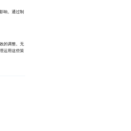
影响。通过制
效的调整。无
理运用这些策
回复