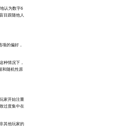
地认为数字6
盲目跟随他人
选项的偏好，
这种情况下，
据和随机性原
玩家开始注重
致过度集中在
非其他玩家的