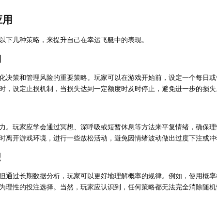
应用
以下几种策略，来提升自己在幸运飞艇中的表现。
制
化决策和管理风险的重要策略。玩家可以在游戏开始前，设定一个每日或
时，设定止损机制，当损失达到一定额度时及时停止，避免进一步的损失
力。玩家应学会通过冥想、深呼吸或短暂休息等方法来平复情绪，确保理
时离开游戏环境，进行一些放松活动，避免因情绪波动做出过度下注或冲
型
但通过长期数据分析，玩家可以更好地理解概率的规律。例如，使用概率
为理性的投注选择。当然，玩家应认识到，任何策略都无法完全消除随机