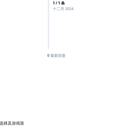
1
/
1
条
十二月 2024
最新回复
选择及游戏策