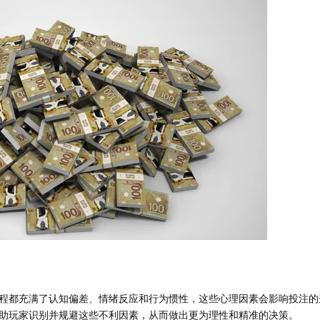
程都充满了认知偏差、情绪反应和行为惯性，这些心理因素会影响投注的
助玩家识别并规避这些不利因素，从而做出更为理性和精准的决策。