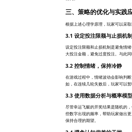
三、策略的优化与实践
根据上述心理学原理，玩家可以采取
3.1 设定投注限额与止损机
设定投注限额和止损机制是避免情绪
大投注金额，避免过度投注。与此同
3.2 控制情绪，保持冷静
在游戏过程中，情绪波动会影响判断
如，在连续几轮失败后，玩家可以暂
3.3 使用数据分析与概率模
尽管幸运飞艇的开奖结果是随机的，
些数字出现的频率，帮助玩家做出更
保持合理的期望。