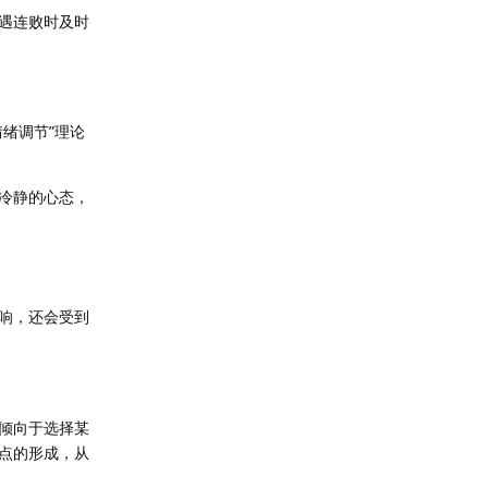
遇连败时及时
绪调节”理论
冷静的心态，
响，还会受到
倾向于选择某
点的形成，从