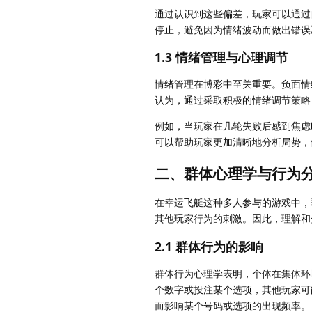
通过认识到这些偏差，玩家可以通过
停止，避免因为情绪波动而做出错误
1.3 情绪管理与心理调节
情绪管理在博彩中至关重要。负面情
认为，通过采取积极的情绪调节策略
例如，当玩家在几轮失败后感到焦虑
可以帮助玩家更加清晰地分析局势，
二、群体心理学与行为
在幸运飞艇这种多人参与的游戏中，
其他玩家行为的刺激。因此，理解和
2.1 群体行为的影响
群体行为心理学表明，个体在集体环
个数字或投注某个选项，其他玩家可
而影响某个号码或选项的出现频率。