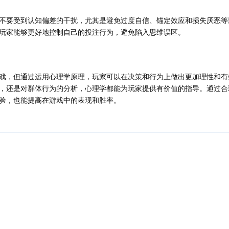
不要受到认知偏差的干扰，尤其是避免过度自信、锚定效应和损失厌恶等
玩家能够更好地控制自己的投注行为，避免陷入思维误区。
戏，但通过运用心理学原理，玩家可以在决策和行为上做出更加理性和有
，还是对群体行为的分析，心理学都能为玩家提供有价值的指导。通过合
验，也能提高在游戏中的表现和胜率。