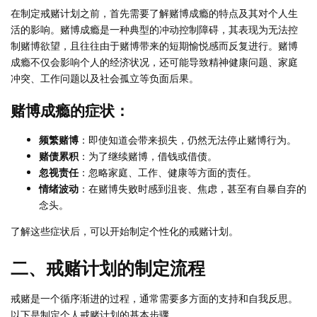
在制定戒赌计划之前，首先需要了解赌博成瘾的特点及其对个人生
活的影响。赌博成瘾是一种典型的冲动控制障碍，其表现为无法控
制赌博欲望，且往往由于赌博带来的短期愉悦感而反复进行。赌博
成瘾不仅会影响个人的经济状况，还可能导致精神健康问题、家庭
冲突、工作问题以及社会孤立等负面后果。
赌博成瘾的症状：
频繁赌博
：即使知道会带来损失，仍然无法停止赌博行为。
赌债累积
：为了继续赌博，借钱或借债。
忽视责任
：忽略家庭、工作、健康等方面的责任。
情绪波动
：在赌博失败时感到沮丧、焦虑，甚至有自暴自弃的
念头。
了解这些症状后，可以开始制定个性化的戒赌计划。
二、戒赌计划的制定流程
戒赌是一个循序渐进的过程，通常需要多方面的支持和自我反思。
以下是制定个人戒赌计划的基本步骤。