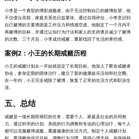
小李是一个典型的博彩成瘾者。由于无法控制自己的赌博欲望，他
不仅债台高筑，家庭关系也日益紧张。通过自我评估，小李意识到
自己赌博的主要诱因是工作压力和情感空虚。他制定了一个月内不
再赌博的目标，并通过认知行为疗法和家人的支持逐步减少了赌博
的次数。三个月后，小李成功戒赌，重新找回了生活的掌控感。
案例2：小王的长期戒赌历程
小王的戒赌计划从一开始就设定了长期目标。他加入了匿名戒赌者
协会，参加定期的团体治疗，建立了新的健康娱乐活动和社交圈。
在一年内，小王完全戒除了赌博，恢复了正常的生活方式和职业生
涯。
五、总结
戒赌是一项长期而艰巨的任务，需要个人、家庭及社会的共同努
力。通过科学的计划、系统的行为调整和专业的心理治疗，每个人
都可以克服赌博成瘾，重建健康的生活方式。制定个人戒赌计划
时，要清晰地设定目标、调整行为习惯、获得心理支持，并保持持