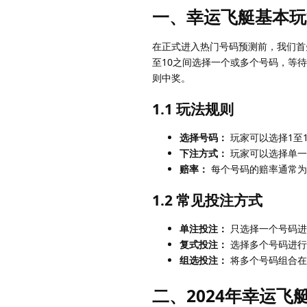
一、幸运飞艇基本玩
在正式进入热门号码预测前，我们首
至10之间选择一个或多个号码，等
则中奖。
1.1 玩法规则
选择号码：
玩家可以选择1至
下注方式：
玩家可以选择单一
赔率：
每个号码的赔率通常为
1.2 常见投注方式
单注投注：
只选择一个号码进
复式投注：
选择多个号码进行
组选投注：
将多个号码组合在
二、2024年幸运