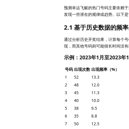
预测幸运飞艇的热门号码主要依赖于
发现一些潜在的规律或趋势。以下是
2.1 基于历史数据的频
通过分析历史开奖结果，计算每个号
现，而其他号码则可能很长时间没有
示例：2023年1月至202
号码
出现次数
出现频率（%）
1
52
13.3
2
48
12.0
3
45
11.3
4
40
10.0
5
38
9.5
6
35
8.8
7
50
12.5