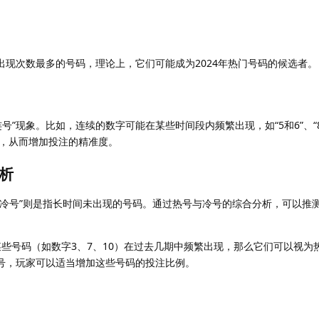
出现次数最多的号码，理论上，它们可能成为2024年热门号码的候选者。
号”现象。比如，连续的数字可能在某些时间段内频繁出现，如“5和6”、“8
，从而增加投注的精准度。
分析
而“冷号”则是指长时间未出现的号码。通过热号与冷号的综合分析，可以推
某些号码（如数字3、7、10）在过去几期中频繁出现，那么它们可以视为
冷号，玩家可以适当增加这些号码的投注比例。