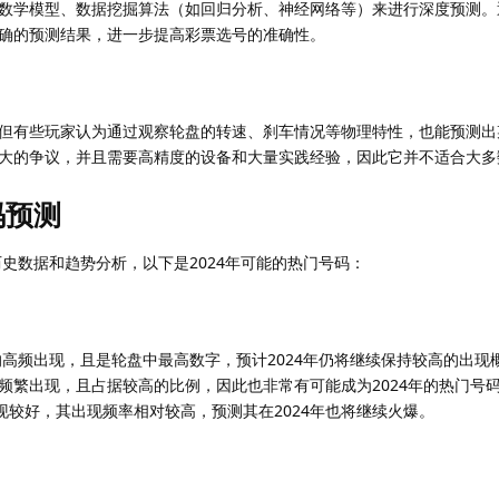
数学模型、数据挖掘算法（如回归分析、神经网络等）来进行深度预测。
确的预测结果，进一步提高彩票选号的准确性。
但有些玩家认为通过观察轮盘的转速、刹车情况等物理特性，也能预测出
大的争议，并且需要高精度的设备和大量实践经验，因此它并不适合大多
码预测
历史数据和趋势分析，以下是2024年可能的热门号码：
内的高频出现，且是轮盘中最高数字，预计2024年仍将继续保持较高的出现
频繁出现，且占据较高的比例，因此也非常有可能成为2024年的热门号
表现较好，其出现频率相对较高，预测其在2024年也将继续火爆。