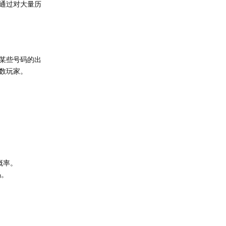
通过对大量历
某些号码的出
数玩家。
概率。
码。