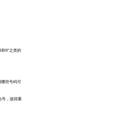
和9”之类的
测哪些号码可
热号，值得重