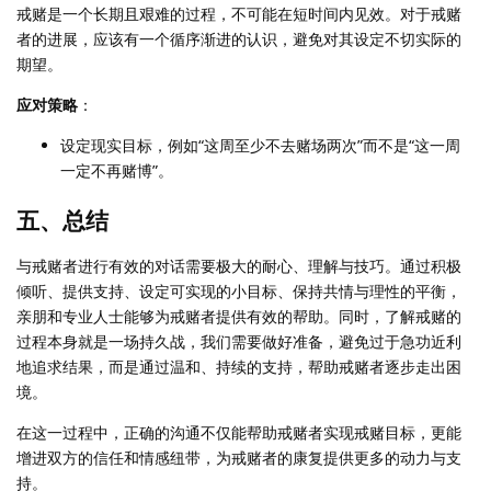
戒赌是一个长期且艰难的过程，不可能在短时间内见效。对于戒赌
者的进展，应该有一个循序渐进的认识，避免对其设定不切实际的
期望。
应对策略
：
设定现实目标，例如“这周至少不去赌场两次”而不是“这一周
一定不再赌博”。
五、总结
与戒赌者进行有效的对话需要极大的耐心、理解与技巧。通过积极
倾听、提供支持、设定可实现的小目标、保持共情与理性的平衡，
亲朋和专业人士能够为戒赌者提供有效的帮助。同时，了解戒赌的
过程本身就是一场持久战，我们需要做好准备，避免过于急功近利
地追求结果，而是通过温和、持续的支持，帮助戒赌者逐步走出困
境。
在这一过程中，正确的沟通不仅能帮助戒赌者实现戒赌目标，更能
增进双方的信任和情感纽带，为戒赌者的康复提供更多的动力与支
持。