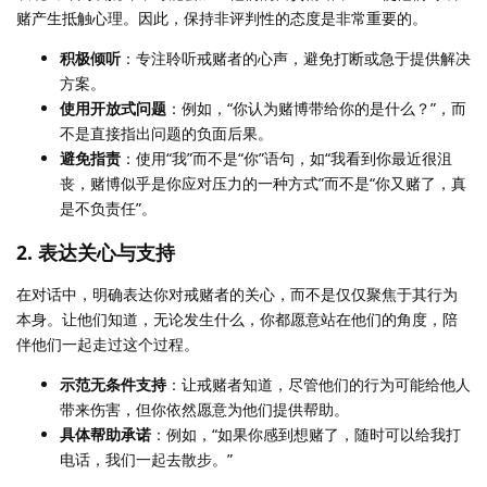
赌产生抵触心理。因此，保持非评判性的态度是非常重要的。
积极倾听
：专注聆听戒赌者的心声，避免打断或急于提供解决
方案。
使用开放式问题
：例如，“你认为赌博带给你的是什么？”，而
不是直接指出问题的负面后果。
避免指责
：使用“我”而不是“你”语句，如“我看到你最近很沮
丧，赌博似乎是你应对压力的一种方式”而不是“你又赌了，真
是不负责任”。
2.
表达关心与支持
在对话中，明确表达你对戒赌者的关心，而不是仅仅聚焦于其行为
本身。让他们知道，无论发生什么，你都愿意站在他们的角度，陪
伴他们一起走过这个过程。
示范无条件支持
：让戒赌者知道，尽管他们的行为可能给他人
带来伤害，但你依然愿意为他们提供帮助。
具体帮助承诺
：例如，“如果你感到想赌了，随时可以给我打
电话，我们一起去散步。”