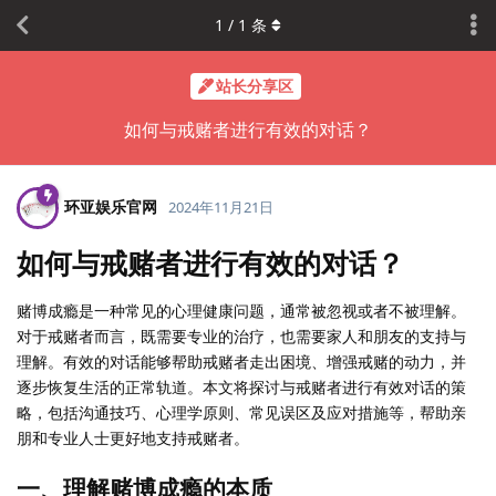
1
/
1
条
站长分享区
如何与戒赌者进行有效的对话？
环亚娱乐官网
2024年11月21日
如何与戒赌者进行有效的对话？
赌博成瘾是一种常见的心理健康问题，通常被忽视或者不被理解。
对于戒赌者而言，既需要专业的治疗，也需要家人和朋友的支持与
理解。有效的对话能够帮助戒赌者走出困境、增强戒赌的动力，并
逐步恢复生活的正常轨道。本文将探讨与戒赌者进行有效对话的策
略，包括沟通技巧、心理学原则、常见误区及应对措施等，帮助亲
朋和专业人士更好地支持戒赌者。
一、理解赌博成瘾的本质