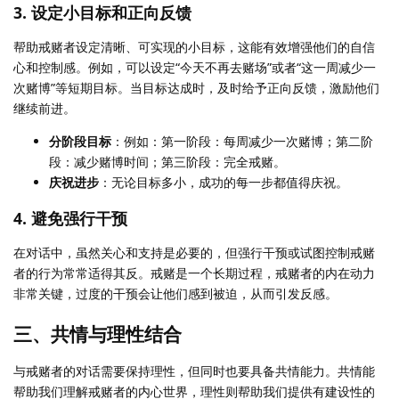
3.
设定小目标和正向反馈
帮助戒赌者设定清晰、可实现的小目标，这能有效增强他们的自信
心和控制感。例如，可以设定“今天不再去赌场”或者“这一周减少一
次赌博”等短期目标。当目标达成时，及时给予正向反馈，激励他们
继续前进。
分阶段目标
：例如：第一阶段：每周减少一次赌博；第二阶
段：减少赌博时间；第三阶段：完全戒赌。
庆祝进步
：无论目标多小，成功的每一步都值得庆祝。
4.
避免强行干预
在对话中，虽然关心和支持是必要的，但强行干预或试图控制戒赌
者的行为常常适得其反。戒赌是一个长期过程，戒赌者的内在动力
非常关键，过度的干预会让他们感到被迫，从而引发反感。
三、共情与理性结合
与戒赌者的对话需要保持理性，但同时也要具备共情能力。共情能
帮助我们理解戒赌者的内心世界，理性则帮助我们提供有建设性的