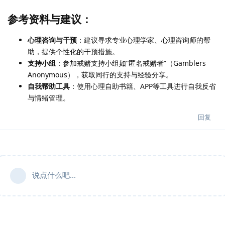
参考资料与建议：
心理咨询与干预
：建议寻求专业心理学家、心理咨询师的帮
助，提供个性化的干预措施。
支持小组
：参加戒赌支持小组如“匿名戒赌者”（Gamblers
Anonymous），获取同行的支持与经验分享。
自我帮助工具
：使用心理自助书籍、APP等工具进行自我反省
与情绪管理。
回复
说点什么吧...