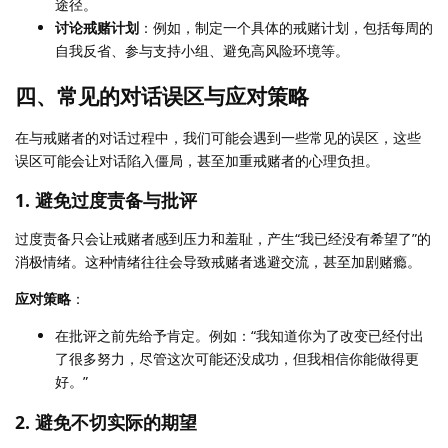
途径。
讨论戒赌计划
：例如，制定一个具体的戒赌计划，包括每周的
自我反省、参与支持小组、避免高风险环境等。
四、常见的对话误区与应对策略
在与戒赌者的对话过程中，我们可能会遇到一些常见的误区，这些
误区可能会让对话陷入僵局，甚至加重戒赌者的心理负担。
1.
避免过度责备与批评
过度责备只会让戒赌者感到压力和羞耻，产生“我已经没有希望了”的
消极情绪。这种情绪往往会导致戒赌者逃避交流，甚至加剧赌瘾。
应对策略
：
在批评之前先给予肯定。例如：“我知道你为了改变已经付出
了很多努力，尽管这次可能还没成功，但我相信你能做得更
好。”
2.
避免不切实际的期望