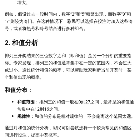
增大。
例如，假设过去一段时间内，数字“2”和“5”频繁出现，而数字“9”和
“7”则较为冷门。在这种情况下，彩民可以选择在投注时加入这些冷
号，或者将热号和冷号结合进行多种组合。
2.
和值分析
排列三开奖结果的三位数字之和（即和值）是另一个分析的重要指
标。专家发现，排列三的和值通常集中在一定的范围内，不会过大
或过小。通过统计和值的频率，可以帮助玩家判断当前开奖时，某
个和值出现的概率。
和值分布：
和值范围
：排列三的和值一般在0到27之间，最常见的和值通
常集中在12到16之间。
规律性
：和值的分布是相对规律的，不会偏离这个范围太远。
通过对和值的统计分析，彩民可以尝试选择一个较为常见的和值区
间进行投注，提高中奖概率。