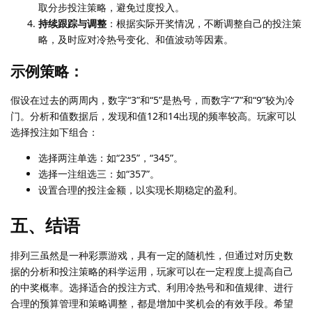
取分步投注策略，避免过度投入。
持续跟踪与调整
：根据实际开奖情况，不断调整自己的投注策
略，及时应对冷热号变化、和值波动等因素。
示例策略：
假设在过去的两周内，数字“3”和“5”是热号，而数字“7”和“9”较为冷
门。分析和值数据后，发现和值12和14出现的频率较高。玩家可以
选择投注如下组合：
选择两注单选：如“235”，“345”。
选择一注组选三：如“357”。
设置合理的投注金额，以实现长期稳定的盈利。
五、结语
排列三虽然是一种彩票游戏，具有一定的随机性，但通过对历史数
据的分析和投注策略的科学运用，玩家可以在一定程度上提高自己
的中奖概率。选择适合的投注方式、利用冷热号和和值规律、进行
合理的预算管理和策略调整，都是增加中奖机会的有效手段。希望