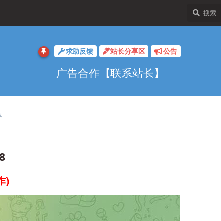
求助反馈
站长分享区
公告
广告合作【联系站长】
辑
8
作)