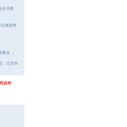
迫会员参
论坛有权终
事业 ；
险，已合作
司合作