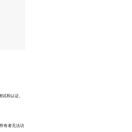
格测试和认证。
所有者无法访