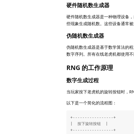
硬件随机数生成器
硬件随机数生成器是一种物理设备，
些现象生成随机数。这些设备通常被
伪随机数生成器
伪随机数生成器是基于数学算法的程
数字序列。所有在线老虎机都使用不
RNG 的工作原理
数字生成过程
当玩家按下老虎机的旋转按钮时，R
以下是一个简化的流程图：
+-----------------+

|  按下旋转按钮  |

+-----------------+
