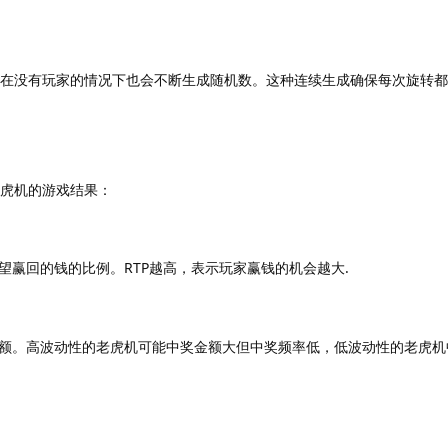
至在没有玩家的情况下也会不断生成随机数。这种连续生成确保每次旋转
老虎机的游戏结果：
望赢回的钱的比例。RTP越高，表示玩家赢钱的机会越大.
额。高波动性的老虎机可能中奖金额大但中奖频率低，低波动性的老虎机