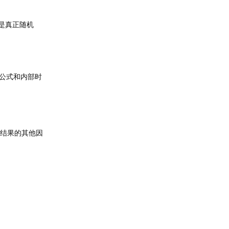
是真正随机
公式和内部时
戏结果的其他因