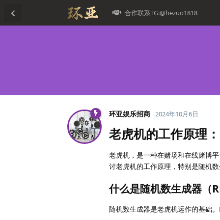
合作联系TG:@hezuo1818
环亚娱乐招商
2024年10月6日
老虎机的工作原理：
老虎机，是一种在赌场和在线赌博平
讨老虎机的工作原理，特别是随机数
什么是随机数生成器（R
随机数生成器是老虎机运作的基础。