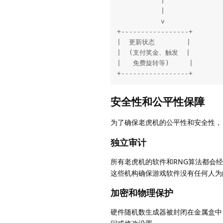
           |

           |

           v

+-----------------+

|  更新状态        |

|  (支付奖金、触发  |

|   免费旋转等)     |

+-----------------+
安全性和公平性保障
为了确保老虎机的公平性和安全性， se
独立审计
所有老虎机的软件和RNG算法都会经过独
这些机构确保游戏软件没有任何人为
加密和物理保护
硬件随机数生成器被封闭在金属盒中