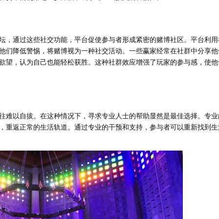
坛，通过这些社交功能，平台促使参与者形成紧密的赌博社区。平台利用
他们降低警惕，将赌博视为一种社交活动。一些赢家经常在社群中分享他
欲望，认为自己也能轻松获胜。这种社群效应增强了玩家的参与感，使他
往难以自拔。在这种情况下，寻求专业人士的帮助显然是最佳选择。专业
，重返正常的生活轨道。通过专业的干预和支持，参与者可以重新找到生