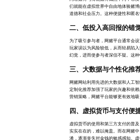
们就能在虚拟世界中自由地体验赌博
道德和社会压力。这种便捷性和匿名
二、低投入高回报的错
为了吸引参与者，网赌平台通常会设
玩家误以为风险较低，从而轻易陷入
幻觉，进而使参与者深信不疑。这种
三、大数据与个性化推
网赌网站利用先进的大数据和人工智
定制化推荐加强了玩家的兴趣和依赖
营销策略，网赌平台能够更有效地吸
四、虚拟货币与支付便
虚拟货币的使用和第三方支付的普及
实实在在的，难以掩盖。而在网赌中
淆，逐渐丧失对金钱的敏感感知。虚