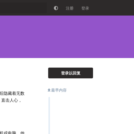
注册
登录
登录以回复
最早内容
后隐藏着无数
，直击人心，
机或电脑，他