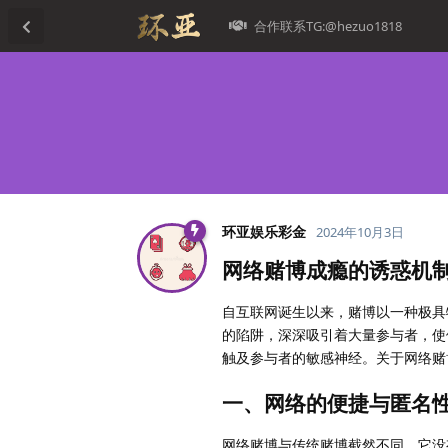
合作联系TG:@hezuo1818
环亚娱乐彩金
2024年10月3日
网络赌博成瘾的诱惑机
自互联网诞生以来，赌博以一种极具
的陷阱，深深吸引着大量参与者，使
触及参与者的敏感神经。关于网络赌
一、网络的便捷与匿名
网络赌博与传统赌博截然不同，它没