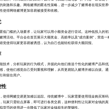
的刺激和乐趣。网络赌博的匿名性策略，进一步减少了赌博者在现实世界
性使得网络赌博更加容易被接受和依赖。
觉
置低门槛的入场要求，让玩家可以用小额资金进行尝试。这种低投入的初
赌博活动。平台会在首页展示大额奖金、高赔率以及“成功案例”，营造一
错觉使得玩家更容易被诱惑，认为自己也能轻松获得大额回报。
荐
能技术，分析玩家的行为模式，并据此向他们推送个性化的赌博产品和优
感，使他们感觉自己受到重视和理解，从而更易陷入赌博并难以自拔。通
引和留住用户。
捷性
，使得网赌交易更加难以追踪。传统赌博中，玩家需要使用现金购买筹码
，玩家只需轻点屏幕，即可进行各类交易，这种便利性让玩家对金钱的真
拟货币的使用进一步降低了玩家对金钱损失的警惕性。