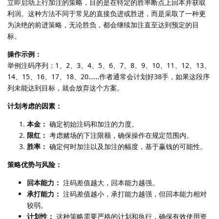
立即启动上行加注的策略，目的是在特定的胜率断点上回本并获取
利润。这种方法不同于常见的直接负进或胜进，而是采取了一种更
为决绝的前进策略，无论胜负，都会继续加注直至达到预定的目
标。
操作示例：
举例注码序列：1、2、3、4、5、6、7、8、9、10、11、12、13、
14、15、16、17、18、20……作者通常会计划好38手，如果这段序
列未能达到目标，就会放弃这个方案。
计划考虑的因素：
本金：
确定初始注码和加注的力度。
限红：
考虑赌场的下注限额，确保操作在规定范围内。
胜率：
确定何时加注以及加注的幅度，基于赢钱的可能性。
策略优势与风险：
回本能力：
注码差值越大，回本能力越强。
承打能力：
注码差值越小，承打能力越强，但回本能力相对
较弱。
计划性：
这种策略需要严格的计划和执行，确保有效使用资