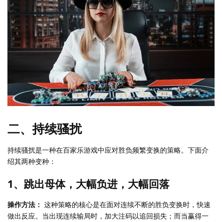
二、持续骚扰
持续骚扰是一种在百家乐游戏中应对胜负频繁变换的策略。下面介
绍其两种变种：
1、跳出母体，大幅负进，大幅回落
操作方法：
这种策略的核心是在面对连续不断的胜负变换时，快速
做出反应。当出现连续输局时，加大注码以追回损失；而当赢得一