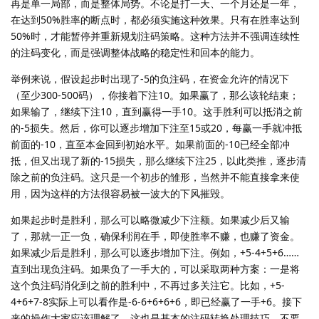
再是单一局部，而是整体局势。不论是打一天、一个月还是一年，
在达到50%胜率的断点时，都必须实施这种效果。只有在胜率达到
50%时，才能暂停并重新规划注码策略。这种方法并不强调连续性
的注码变化，而是强调整体战略的稳定性和回本的能力。
举例来说，假设起步时出现了-5的负注码，在资金允许的情况下
（至少300-500码），你接着下注10。如果赢了，那么该轮结束；
如果输了，继续下注10，直到赢得一手10。这手胜利可以抵消之前
的-5损失。然后，你可以逐步增加下注至15或20，每赢一手就冲抵
前面的-10，直至本金回到初始水平。如果前面的-10已经全部冲
抵，但又出现了新的-15损失，那么继续下注25，以此类推，逐步清
除之前的负注码。这只是一个初步的雏形，当然并不能直接拿来使
用，因为这样的方法很容易被一波大的下风摧毁。
如果起步时是胜利，那么可以略微减少下注额。如果减少后又输
了，那就一正一负，确保利润在手，即使胜率不赚，也赚了资金。
如果减少后是胜利，那么可以逐步增加下注。例如，+5-4+5+6……
直到出现负注码。如果负了一手大的，可以采取两种方案：一是将
这个负注码消化到之前的胜利中，不再过多关注它。比如，+5-
4+6+7-8实际上可以看作是-6-6+6+6+6，即已经赢了一手+6。接下
来的操作大家应该理解了。这也是基本的注码转换处理技巧，不要