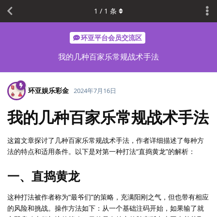
1
/
1
条
环亚平台会员交流区
我的几种百家乐常规战术手法
环亚娱乐彩金
2024年7月16日
我的几种百家乐常规战术手法
这篇文章探讨了几种百家乐常规战术手法，作者详细描述了每种方
法的特点和适用条件。以下是对第一种打法“直捣黄龙”的解析：
一、直捣黄龙
这种打法被作者称为“最爷们”的策略，充满阳刚之气，但也带有相应
的风险和挑战。操作方法如下：从一个基础注码开始，如果输了就